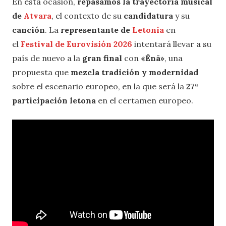
En esta ocasión,
repasamos la trayectoria musical
de
Atvara
, el contexto de su
candidatura
y su
canción
. La
representante de
Letonia
en
el
Festival de Eurovisión 2026
intentará llevar a su
país de nuevo a la
gran final
con
«
Ēnā
»
, una
propuesta que
mezcla tradición y modernidad
sobre el escenario europeo, en la que será la
27ª
participación letona
en el certamen europeo.