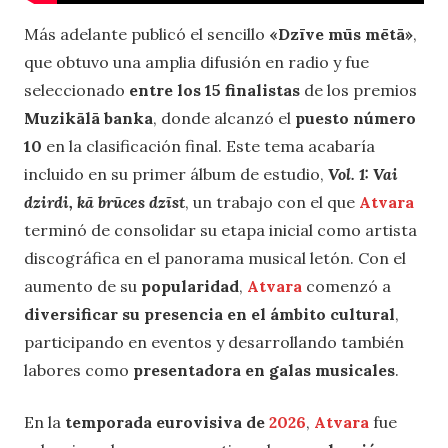
Más adelante publicó el sencillo
«Dzīve mūs mētā»
,
que obtuvo una amplia difusión en radio y fue
seleccionado
entre los 15 finalistas
de los premios
Muzikālā banka
, donde alcanzó el
puesto número
10
en la clasificación final. Este tema acabaría
incluido en su primer álbum de estudio,
Vol. 1: Vai
dzirdi, kā brūces dzīst
, un trabajo con el que
Atvara
terminó de consolidar su etapa inicial como artista
discográfica en el panorama musical letón. Con el
aumento de su
popularidad
,
Atvara
comenzó a
diversificar su presencia en el ámbito cultural
,
participando en eventos y desarrollando también
labores como
presentadora en galas musicales
.
En la
temporada eurovisiva de
2026
,
Atvara
fue