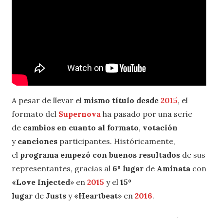
A pesar de llevar el
mismo título desde
2015
, el
formato del
Supernova
ha pasado por una serie
de
cambios en cuanto al formato
,
votación
y
canciones
participantes. Históricamente,
el
programa empezó con buenos resultados
de sus
representantes, gracias al
6º lugar
de
Aminata
con
«Love Injected
» en
2015
y el
15º
lugar
de
Justs
y
«Heartbeat
» en
2016
.