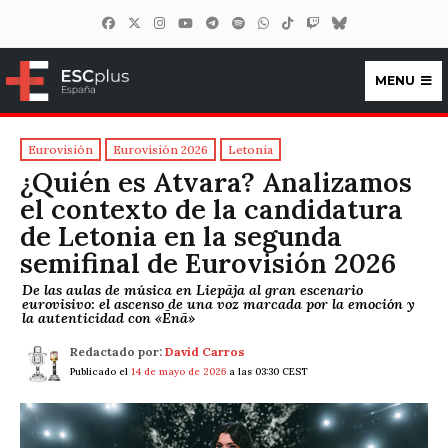
MENU
ESCplus España
Eurovisión
Eurovisión 2026
Letonia
¿Quién es Atvara? Analizamos
el contexto de la candidatura
de Letonia en la segunda
semifinal de Eurovisión 2026
De las aulas de música en Liepāja al gran escenario
eurovisivo: el ascenso de una voz marcada por la emoción y
la autenticidad con «Ēnā»
Redactado por:
David Carros
Publicado el
14 de mayo de 2026
a las 03:30 CEST