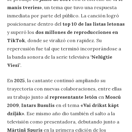
manis tveries»
, un tema que tuvo una respuesta
inmediata por parte del público. La canción logró
posicionarse dentro del
top 10 de las listas letonas
y superó los
dos millones de reproducciones en
TikTok
, donde se viralizó con rapidez. Su
repercusión fue tal que terminó incorporándose a
la banda sonora de la serie televisiva
‘Nelūgtie
Viesi’
.
En
2025
, la cantante continuó ampliando su
trayectoria con nuevas colaboraciones, entre ellas
su trabajo junto al
representante letón
en
Moscú
2009
,
Intars Busulis
en el tema
«Vai drīkst kāpt
dziļāk»
. Ese mismo año dio también el salto a la
televisión como presentadora, debutando junto a
Mārtiņš Spuris
en la primera edición de los