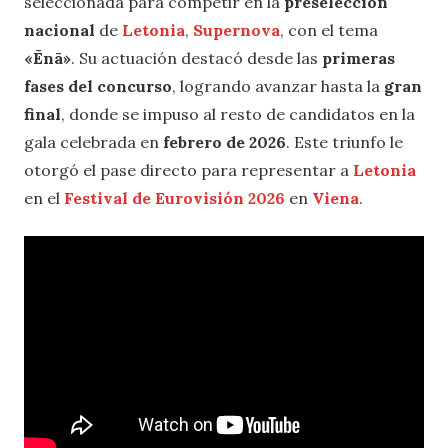
seleccionada para competir en la
preselección
nacional
de
Letonia
,
Supernova
, con el tema
«Ēnā»
. Su actuación destacó desde las
primeras
fases del concurso
, logrando avanzar hasta la
gran
final
, donde se impuso al resto de candidatos en la
gala celebrada en
febrero de 2026
. Este triunfo le
otorgó el pase directo para representar a
Letonia
en el
Festival de Eurovisión 2026
en
Viena
.