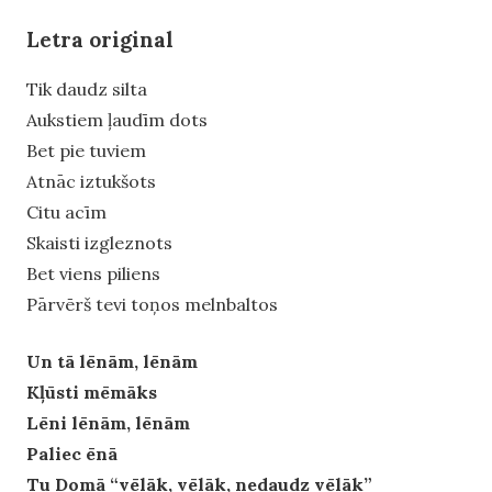
Letra original
Tik daudz silta
Aukstiem ļaudīm dots
Bet pie tuviem
Atnāc iztukšots
Citu acīm
Skaisti izgleznots
Bet viens piliens
Pārvērš tevi toņos melnbaltos
Un tā lēnām, lēnām
Kļūsti mēmāks
Lēni lēnām, lēnām
Paliec ēnā
Tu Domā “vēlāk, vēlāk, nedaudz vēlāk”