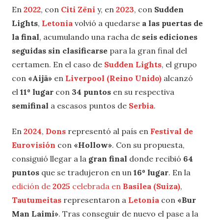
En
2022
, con
Citi Zēni
y, en
2023
, con
Sudden
Lights
,
Letonia
volvió a quedarse
a las puertas de
la final
, acumulando una racha de
seis ediciones
seguidas sin clasificarse
para la gran final del
certamen. En el caso de
Sudden Lights
, el grupo
con
«Aijā»
en
Liverpool (Reino Unido)
alcanzó
el
11º lugar
con
34 puntos
en su respectiva
semifinal
a escasos puntos de
Serbia
.
En
2024
,
Dons
representó al país en
Festival de
Eurovisión
con
«Hollow»
. Con su propuesta,
consiguió llegar a la
gran final
donde recibió
64
puntos
que se tradujeron en un
16º lugar
. En la
edición de
2025
celebrada en
Basilea (Suiza)
,
Tautumeitas
representaron a
Letonia
con
«Bur
Man Laimi»
. Tras conseguir de nuevo el pase a la