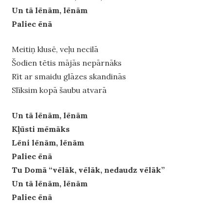
Un tā lēnām, lēnām
Paliec ēnā
Meitiņ klusē, veļu necilā
Šodien tētis mājās nepārnāks
Rīt ar smaidu glāzes skandinās
Slīksim kopā šaubu atvarā
Un tā lēnām, lēnām
Kļūsti mēmāks
Lēni lēnām, lēnām
Paliec ēnā
Tu Domā “vēlāk, vēlāk, nedaudz vēlāk”
Un tā lēnām, lēnām
Paliec ēnā