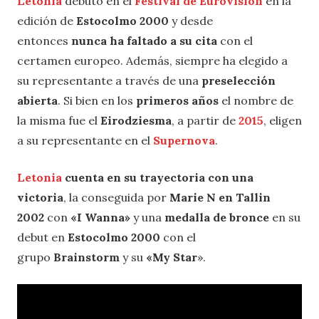
Letonia
debutó en el
Festival de Eurovisión
en la
edición de
Estocolmo 2000
y desde
entonces
nunca ha faltado a su cita
con el
certamen europeo. Además, siempre ha elegido a
su representante a través de una
preselección
abierta
. Si bien en los
primeros años
el nombre de
la misma fue el
Eirodziesma
, a partir de
2015
, eligen
a su representante en el
Supernova
.
Letonia
cuenta en su trayectoria con una
victoria
, la conseguida por
Marie N en Tallin
2002
con
«I Wanna»
y una
medalla de bronce
en su
debut en
Estocolmo 2000
con el
grupo
Brainstorm
y su
«My Star
».