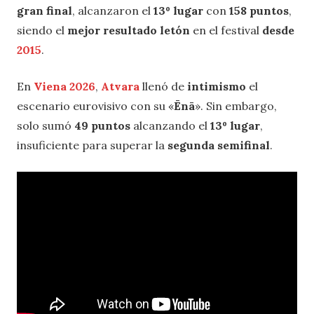
gran final
, alcanzaron el
13º lugar
con
158 puntos
,
siendo el
mejor resultado letón
en el festival
desde
2015
.
En
Viena 2026
,
Atvara
llenó de
intimismo
el
escenario eurovisivo con su «
Ēnā
». Sin embargo,
solo sumó
49 puntos
alcanzando el
13º lugar
,
insuficiente para superar la
segunda semifinal
.