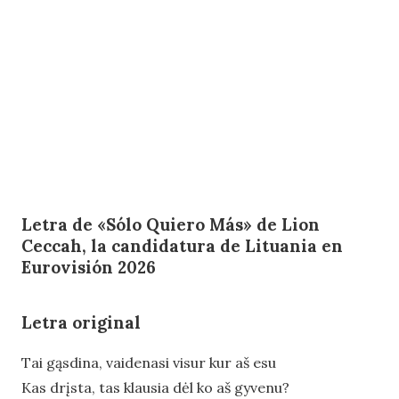
Letra de
«Sólo Quiero Más»
de
Lion
Ceccah
, la candidatura de Lituania en
Eurovisión 2026
Letra original
Tai gąsdina, vaidenasi visur kur aš esu
Kas drįsta, tas klausia dėl ko aš gyvenu?