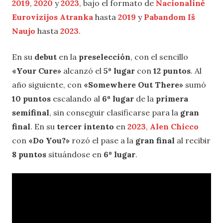
2019
,
2020
y
2023
, bajo el formato de
Nacionalinė
Eurovizijos Atranka
hasta
2019
y
Pabandom Iš
Naujo
hasta
2023
.
En su
debut
en la
preselección
, con el sencillo
«Your Cure»
alcanzó el
5º lugar
con
12 puntos
. Al
año siguiente, con
«Somewhere Out There»
sumó
10 puntos
escalando al
6º lugar
de la
primera
semifinal
, sin conseguir clasificarse para la
gran
final
. En su
tercer intento
en
2023
,
Alen Chicco
con
«Do You?»
rozó el pase a la
gran final
al recibir
8 puntos
situándose en
6º lugar
.