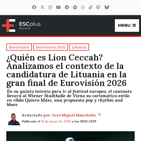
MENU
ESCplus España
Eurovisión
Eurovisión 2026
Lituania
¿Quién es Lion Ceccah?
Analizamos el contexto de la
candidatura de Lituania en la
gran final de Eurovisión 2026
En su quinto intento para ir al festival europeo, el cantante
llevará al Wiener Stadthalle de Viena su carismático estilo
en «Sólo Quiero Más», una propuesta pop y rhythm and
blues
Redactado por:
José Miguel Mancheño
Publicado el
16 de mayo de 2026
a las 05:50 CEST