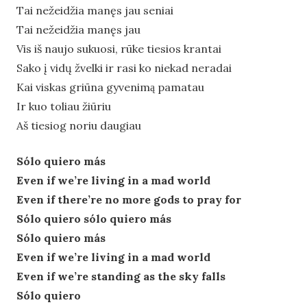
Tai nežeidžia manęs jau seniai
Tai nežeidžia manęs jau
Vis iš naujo sukuosi, rūke tiesios krantai
Sako į vidų žvelki ir rasi ko niekad neradai
Kai viskas griūna gyvenimą pamatau
Ir kuo toliau žiūriu
Aš tiesiog noriu daugiau
Sólo quiero más
Even if we’re living in a mad world
Even if there’re no more gods to pray for
Sólo quiero sólo quiero más
Sólo quiero más
Even if we’re living in a mad world
Even if we’re standing as the sky falls
Sólo quiero