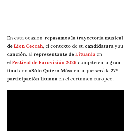
En esta ocasión,
repasamos la trayectoria musical
de
Lion Ceccah
, el contexto de su
candidatura
y su
canción
. El
representante de
Lituania
en
el
Festival de Eurovisión 2026
compite en la
gran
final
con
«Sólo Quiero Más»
en la que será la
27ª
participación lituana
en el certamen europeo.