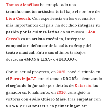
Tomas Alenčikas
ha completado una
transformación artística total
bajo el nombre de
Lion Ceccah
. Con experiencia en los escenarios
más importantes del país, ha decidido
integrar su
pasión por la cultura latina
en su música.
Lion
Ceccah
es un
artista escénico
,
intérprete
,
compositor
,
defensor
de la
cultura
drag
y del
teatro musical
. Entre sus últimos trabajos,
destacan
«MONA LISA»
e
«INDIGO»
.
Con su actual proyecto, en
2025
, rozó el triunfo en
el
Eurovizija.LT
con el tema
«DROBĖ»
, alcanzando
el
segundo lugar
solo por detrás de
Katarsis
, los
ganadores. Finalmente, en
2026
, consiguió la
victoria con
«Sólo Quiero Más»
, tras
empatar
con
SHWR
y su
«Contact!»
en
primer lugar
. Sin