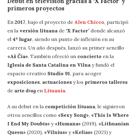
Debut en televisión gracias a ‘X Factor’ y
primeros proyectos
En
2017
, bajo el proyecto de
Alen Chicco
, participó
en la
versión lituana
de
‘X Factor’
donde alcanzó
el
4º lugar
, siendo un punto de inflexión en su
carrera. Un año después, lanzó su primer sencillo
«Aš Čia»
. También ofreció un
concierto
en la
Iglesia de Santa Catalina en Vilna
y fundó el
espacio creativo
Studio 91
, para acoger
exposiciones
,
actuaciones
y los
primeros talleres
de
arte
drag
en
Lituania
.
A su debut en la
competición lituana
, le siguieron
otros sencillos como
«Sexy Song»
,
«This Is Where
I End My Doubts»
y
«Humana»
(2019),
«Lithuanian
Queen»
(2020),
«Vilnius»
y
«Kelias»
(2021) y