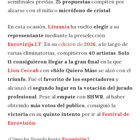
semifinales previas,
25 propuestas
compiten por
alzarse con el mítico
micrófono de cristal
.
En esta ocasión,
Lituania
ha vuelto
elegir
a su
representante
mediante la preselección
Eurovizija.LT
. En su
edición de
2026
, a lo largo de
varias eliminatorias, compitieron
40 artistas
.
Solo
11 consiguieron llegar a la gran final
en la que
Lion Ceccah
con
«Sólo Quiero Más»
se alzó con el
triunfo
. Fue el
favorito de los espectadores
y
alcanzó el
segundo lugar en la votación del jurado
profesional
. Pese al
empate
con
SHWR
, al haber
obtenido
más votos del publico
, consiguió la
victoria
en su
quinto intento
por ir al
Festival de
Eurovisión
.
¿Cómo ha llegado hasta
Eurovisión
?