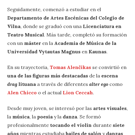
Seguidamente, comenzó a estudiar en el
Departamento de Artes Escénicas del Colegio de
Vilna
, donde se graduó con una
Licenciatura en
Teatro Musical
. Más tarde, completó su formación
con un
máster
en la
Academia de Música de la
Universidad Vytautas Magnus
en
Kaunas
.
En su trayectoria,
Tomas Alenčikas
se convirtió en
una de las figuras más destacadas
de la
escena
drag
lituana
a través de diferentes
alter ego
como
Alen Chicco
o el actual
Lion Ceccah
.
Desde muy joven, se interesó por las
artes visuales
,
la
música
, la
poesía
y la
danza
. Se formó
profesionalmente
tocando el violín
durante
siete
años
mientras estudiaba
bailes de salón
y
danzas