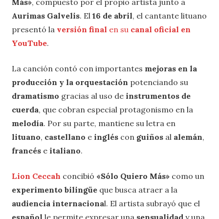
Más»
, compuesto por el propio artista junto a
Aurimas Galvelis
. El
16 de abril
, el cantante lituano
presentó la
versión final
en su
canal oficial en
YouTube
.
La canción contó con importantes
mejoras en la
producción y la orquestación
potenciando su
dramatismo
gracias al uso de
instrumentos de
cuerda
, que cobran especial protagonismo en la
melodía
. Por su parte, mantiene su letra en
lituano
,
castellano
e
inglés
con
guiños
al
alemán
,
francés
e
italiano
.
Lion Ceccah
concibió
«Sólo Quiero Más»
como un
experimento bilingüe
que busca atraer a la
audiencia internaciona
l. El artista subrayó que el
español
le permite expresar una
sensualidad
y una