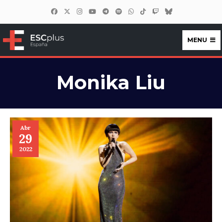
MENU
ESCplus España
Monika Liu
Abr
29
2022