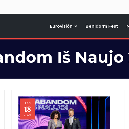
d
Eurovisión
Benidorm Fest
M
ternativo sobre la música y fiestas de toda Europa, Noticias diarias, op
ndom Iš Naujo
Feb
18
2023