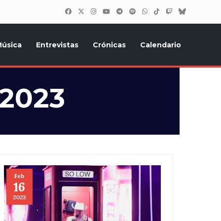
úsica
Entrevistas
Crónicas
Calendario
inión, Eurostars, y todo lo relacionado con el festival de
 2023
Feb
16
2023