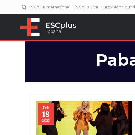
ESCplus International
ESCplus Live
Eurovision Soun
ESCplus España
Tu punto de referencia al
Eurovisión y NFs.
Paba
Feb
18
2023