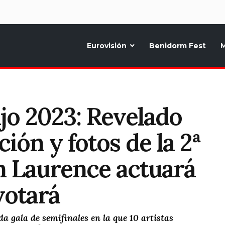
d
Eurovisión
Benidorm Fest
M
ternativo sobre la música y fiestas de toda Europa, Noticias diarias, op
o 2023: Revelado
ión y fotos de la 2ª
n Laurence actuará
votará
 gala de semifinales en la que 10 artistas