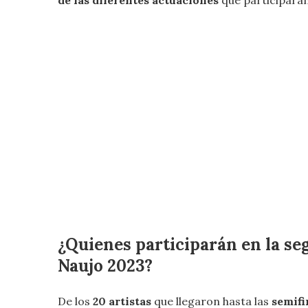
de las diferentes actuaciones
que participarán
¿Quienes participarán en la s
Naujo 2023?
De los
20 artistas
que llegaron hasta las
semifi