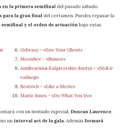
n en la primera semifinal
del pasado sábado.
s para la gran final
del certamen. Puedes repasar la
 semifinal y el orden de actuación
bajo estas
ut
Gebrasy – «Saw Your Ghost»
MoonBee – «Rumor»
Antikvariniai Kašpirovskio dantys – «Sėdi ir
važiuoji»
Beatrich – «Like a Movie»
Mario Junes – «Do What You Do»
ntará con un invitado especial,
Duncan Laurence
,
omo un
interval act de la gala
. Además
formará