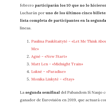
febrero
participarán los 10 que no lo hiciero
Lucharán por
uno de los últimos cinco billete
lista completa de participantes en la segunda
líneas.
Paulina Paukštaitytė – «Let Me Think Abo
Me»
Agnė – «New Start»
Matt Len – «Midnight Train»
Luknė – «Paradise»
Monika Linkytė – «Stay»
La
segunda semifinal
del Pabandom Iš Naujo co
ganador de Eurovisión en 2019, que actuará c