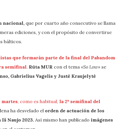
n nacional,
que por cuarto año consecutivo se llama
imeras ediciones, y con el propósito de convertirse
s bálticos.
tistas que formarán parte de la final del Pabandom
ra semifinal
.
Rūta MUR
con el tema
«So Low»
se
enso, Gabrielius Vagelis y Justė Kraujelytė
e martes
, como es habitual,
la 2ª semifinal del
adena ha desvelado el
orden de actuación de los
 Iš Naujo 2023.
Así mismo han publicado
imágenes