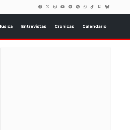
úsica
Entrevistas
Crónicas
Calendario
inión, Eurostars, y todo lo relacionado con el festival de