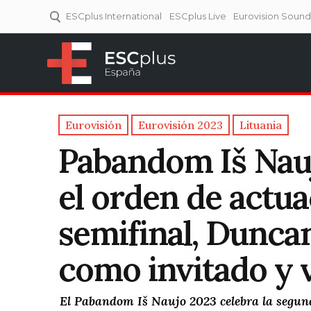
ESCplus International
ESCplus Live
Eurovision Soun
ESCplus España
Tu punto de referencia al
Eurovisión y NFs.
Eurovisión
Eurovisión 2023
Lituania
Pabandom Iš Nauj
el orden de actuac
semifinal, Dunca
como invitado y 
El Pabandom Iš Naujo 2023 celebra la segunda