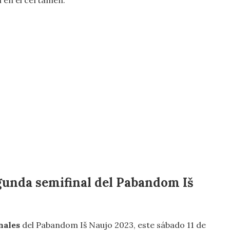
 en el certamen.
egunda semifinal del Pabandom Iš
nales
del Pabandom Iš Naujo 2023, este sábado 11 de