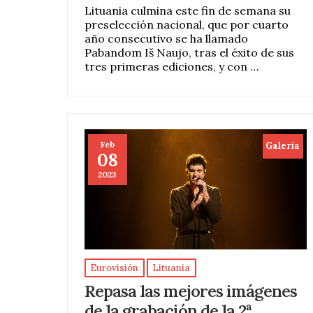
Lituania culmina este fin de semana su
preselección nacional, que por cuarto
año consecutivo se ha llamado
Pabandom Iš Naujo, tras el éxito de sus
tres primeras ediciones, y con …
Feb
Galeria
08
2023
Eurovisión
Lituania
Repasa las mejores imágenes
de la grabación de la 2ª