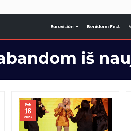
d
Eurovisión
Benidorm Fest
M
ternativo sobre la música y fiestas de toda Europa, Noticias diarias, op
abandom iš nau
Feb
18
2023