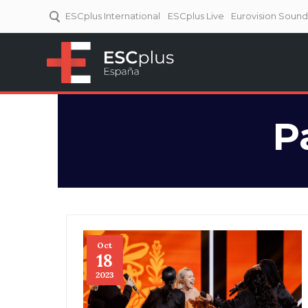
ESCplus International
ESCplus Live
Eurovision Soun
ESCplus España
Tu punto de referencia al
Eurovisión y NFs.
P
Oct
18
2023