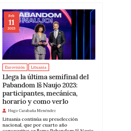
Feb
11
2023
Eurovisión
Lituania
Llega la última semifinal del
Pabandom Iš Naujo 2023:
participantes, mecánica,
horario y como verlo
Hugo Carabaña Menéndez
Lituania continúa su preselección
nacional, que por cuarto año
consecutivo se llama Pabandom Iš Naujo,