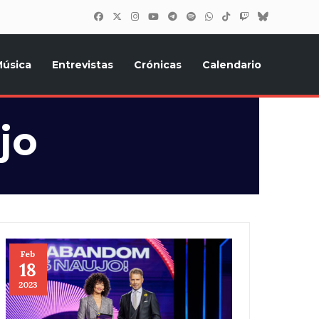
úsica
Entrevistas
Crónicas
Calendario
inión, Eurostars, y todo lo relacionado con el festival de
jo
Feb
18
2023