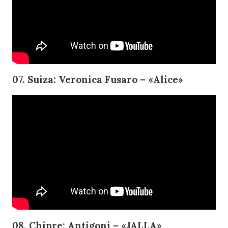
07. Suiza: Veronica Fusaro – «Alice»
08. Chipre: Antigoni – «JALLA»