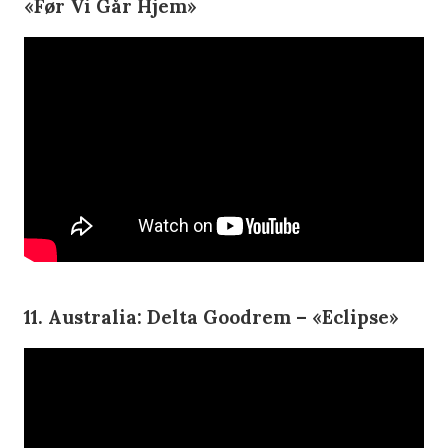
«Før Vi Går Hjem»
11. Australia: Delta Goodrem – «Eclipse»