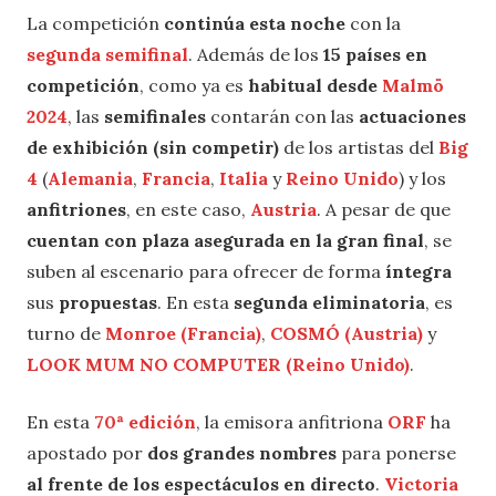
La competición
continúa esta noche
con la
segunda semifinal
. Además de los
15 países en
competición
, como ya es
habitual desde
Malmö
2024
, las
semifinales
contarán con las
actuaciones
de exhibición (sin competir)
de los artistas del
Big
4
(
Alemania
,
Francia
,
Italia
y
Reino Unido
) y los
anfitriones
, en este caso,
Austria
. A pesar de que
cuentan con plaza asegurada en la gran final
, se
suben al escenario para ofrecer de forma
íntegra
sus
propuestas
. En esta
segunda eliminatoria
, es
turno de
Monroe (Francia)
,
COSMÓ (Austria)
y
LOOK MUM NO COMPUTER (Reino Unido)
.
En esta
70ª edición
, la emisora anfitriona
ORF
ha
apostado por
dos grandes nombres
para ponerse
al frente de los espectáculos en directo
.
Victoria