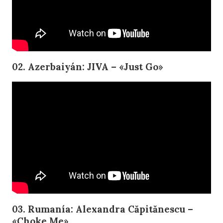
02. Azerbaiyán: JIVA – «Just Go»
03. Rumanía: Alexandra Căpitănescu –
«Choke Me»