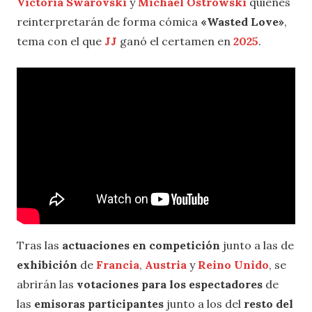
Victoria Swarovski
y
Michael Ostrowski
quienes
reinterpretarán de forma cómica
«Wasted Love»
,
tema con el que
JJ
ganó el certamen en
2025
.
Tras las
actuaciones en competición
junto a las de
exhibición
de
Francia
,
Austria
y
Reino Unido
, se
abrirán las
votaciones para los espectadores
de
las
emisoras participantes
junto a los del
resto del