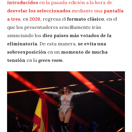
introducidos
en la pasada edición a la hora de
desvelar los seleccionados
mediante una
pantalla
a tres
, en
2026
, regresa el
formato clásico
, en el
que los presentadores sencillamente irán
anunciando los
diez países más votados de la
eliminatoria
. De esta manera,
se evita una
sobreexposición
en un
momento de mucha
tensión
en la
green room
.