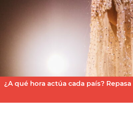
¿A qué hora actúa cada país? Repasa 
El Festival de Eurovisión 2026 continúa este jueves 14 de may