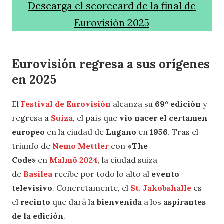
Descarga el scorecard de la final de
Eurovisión 2025
Eurovisión regresa a sus orígenes
en 2025
El
Festival de Eurovisión
alcanza su
69º edición
y
regresa a
Suiza
, el país que
vio nacer el certamen
europeo
en la ciudad de
Lugano
en
1956
. Tras el
triunfo de
Nemo Mettler
con
«The
Code»
en
Malmö 2024
, la ciudad suiza
de
Basilea
recibe por todo lo alto al
evento
televisivo
. Concretamente, el
St. Jakobshalle
es
el
recinto
que dará la
bienvenida
a los
aspirantes
de la edición
.