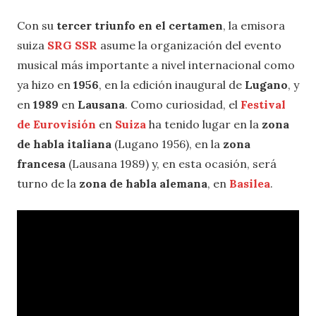
Con su
tercer triunfo en el certamen
, la emisora
suiza
SRG SSR
asume la organización del evento
musical más importante a nivel internacional como
ya hizo en
1956
, en la edición inaugural de
Lugano
, y
en
1989
en
Lausana
. Como curiosidad, el
Festival
de Eurovisión
en
Suiza
ha tenido lugar en la
zona
de habla italiana
(Lugano 1956), en la
zona
francesa
(Lausana 1989) y, en esta ocasión, será
turno de la
zona de habla alemana
, en
Basilea
.