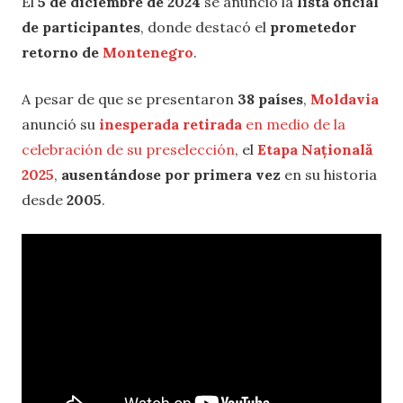
El
5 de diciembre de 2024
se anunció la
lista oficial
de participantes
, donde destacó el
prometedor
retorno de
Montenegro
.
A pesar de que se presentaron
38 países
,
Moldavia
anunció su
inesperada retirada
en medio de la
celebración de su preselección
, el
Etapa Națională
2025
,
ausentándose por primera vez
en su historia
desde
2005
.