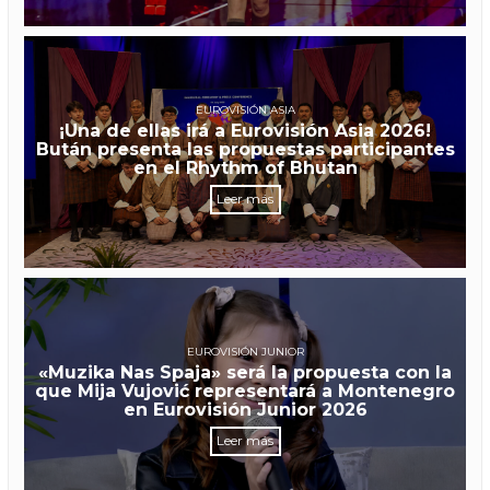
EUROVISIÓN ASIA
¡Una de ellas irá a Eurovisión Asia 2026!
Bután presenta las propuestas participantes
en el Rhythm of Bhutan
Leer más
EUROVISIÓN JUNIOR
«Muzika Nas Spaja» será la propuesta con la
que Mija Vujović representará a Montenegro
en Eurovisión Junior 2026
Leer más