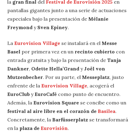
la
gran final
del
Festival de Eurovisión 2025
en
pantallas gigantes junto a una serie de actuaciones
especiales bajo la presentación de
Mélanie
Freymond
y
Sven Epiney
.
La
Eurovision Village
se instalará en el
Messe
Basel
por primera vez en un
recinto cubierto
con
entrada gratuita y bajo la presentación de
Tanja
Dankner
,
Odette Hella’Grand
y
Joël von
Mutzenbecher
. Por su parte, el
Messeplatz
, justo
enfrente de la
Eurovision Village
, acogerá el
EuroClub
y
EuroCafé
como punto de encuentro.
Además, la
Eurovision Square
se concibe como un
festival al aire libre en el corazón de
Basilea
.
Concretamente, la
Barfüsserplatz
se transformará
en la
plaza de
Eurovisión
.