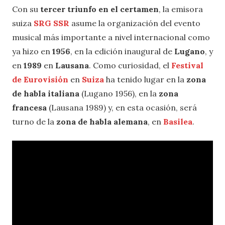
Con su
tercer triunfo en el certamen
, la emisora
suiza
SRG SSR
asume la organización del evento
musical más importante a nivel internacional como
ya hizo en
1956
, en la edición inaugural de
Lugano
, y
en
1989
en
Lausana
. Como curiosidad, el
Festival
de Eurovisión
en
Suiza
ha tenido lugar en la
zona
de habla italiana
(Lugano 1956), en la
zona
francesa
(Lausana 1989) y, en esta ocasión, será
turno de la
zona de habla alemana
, en
Basilea
.