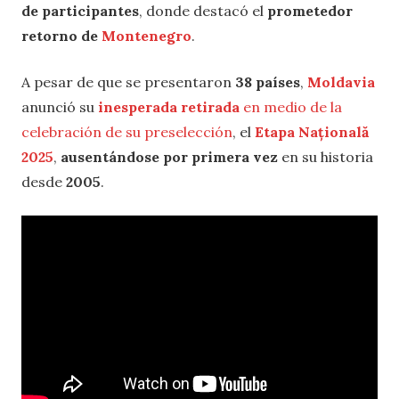
de participantes
, donde destacó el
prometedor
retorno de
Montenegro
.
A pesar de que se presentaron
38 países
,
Moldavia
anunció su
inesperada retirada
en medio de la
celebración de su preselección
, el
Etapa Națională
2025
,
ausentándose por primera vez
en su historia
desde
2005
.