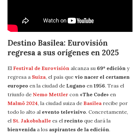
Destino Basilea: Eurovisión
regresa a sus orígenes en 2025
El
Festival de Eurovisión
alcanza su
69º edición
y
regresa a
Suiza
, el país que
vio nacer el certamen
europeo
en la ciudad de
Lugano
en
1956
. Tras el
triunfo de
Nemo Mettler
con
«The Code»
en
Malmö 2024
, la ciudad suiza de
Basilea
recibe por
todo lo alto al
evento televisivo
. Concretamente,
el
St. Jakobshalle
es el
recinto
que dará la
bienvenida
a los
aspirantes de la edición
.