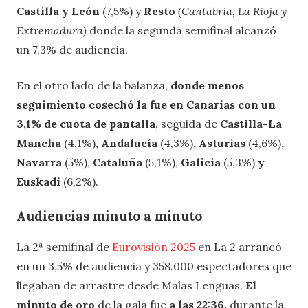
Castilla y León
(7,5%) y
Resto
(Cantabria, La Rioja y
Extremadura)
donde la segunda semifinal alcanzó
un 7,3% de audiencia.
En el otro lado de la balanza,
donde menos
seguimiento cosechó la fue en Canarias con un
3,1% de cuota de pantalla
, seguida de
Castilla-La
Mancha
(4,1%)
, Andalucía
(4,3%)
, Asturias
(4,6%)
,
Navarra
(5%),
Cataluña
(5,1%),
Galicia
(5,3%)
y
Euskadi
(6,2%).
Audiencias minuto a minuto
La 2ª semifinal de
Eurovisión 2025
en La 2 arrancó
en un 3,5% de audiencia y 358.000 espectadores que
llegaban de arrastre desde Malas Lenguas.
El
minuto de oro
de la gala fue
a las 22:36,
durante la