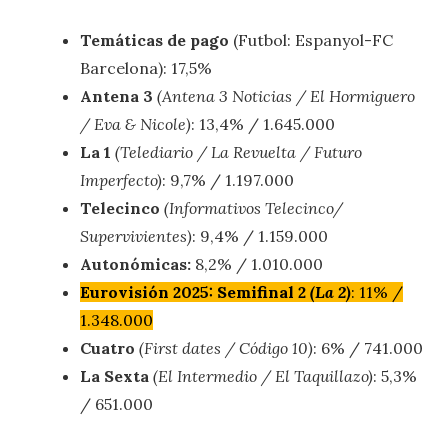
Temáticas de pago
(Futbol: Espanyol-FC
Barcelona): 17,5%
Antena 3
(Antena 3 Noticias / El Hormiguero
/ Eva & Nicole)
: 13,4% / 1.645.000
La 1
(Telediario / La Revuelta / Futuro
Imperfecto)
: 9,7% / 1.197.000
Telecinco
(Informativos Telecinco/
Supervivientes)
: 9,4% / 1.159.000
Autonómicas:
8,2% / 1.010.000
Eurovisión 2025: Semifinal 2
(La 2)
: 11% /
1.348.000
Cuatro
(First dates / Código 10)
: 6% / 741.000
La Sexta
(El Intermedio / El Taquillazo)
: 5,3%
/ 651.000