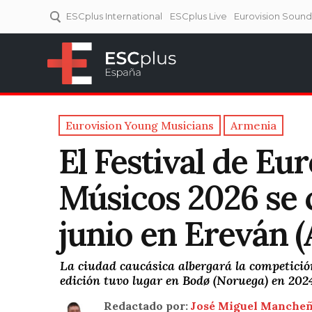
ESCplus International
ESCplus Live
Eurovision Soun
ESCplus España
Tu punto de referencia al
Eurovisión y NFs.
Eurovision Young Musicians
Armenia
El Festival de Eu
Músicos 2026 se c
junio en Ereván 
La ciudad caucásica albergará la competició
edición tuvo lugar en Bodø (Noruega) en 202
Redactado por:
José Miguel Manche