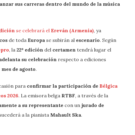
lanzar sus carreras dentro del mundo de la música
edición
se celebrará el
Ereván (Armenia)
, ya
cos
de toda
Europa
se subirán al
escenario
. Según
épro
, la
22º edición
del
certamen
tendrá lugar el
 adelanta su celebración
respecto a ediciones
l mes de agosto
.
casión para
confirmar la participación de
Bélgica
cos 2026
. La emisora belga
RTBF
, a través de la
amente a su representante
con un
jurado de
sucederá a la pianista
Mahault Ska
.