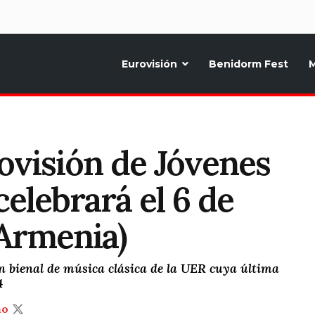
d
Eurovisión
Benidorm Fest
M
ternativo sobre la música y fiestas de toda Europa, Noticias diarias, op
rovisión de Jóvenes
elebrará el 6 de
(Armenia)
n bienal de música clásica de la UER cuya última
4
ño