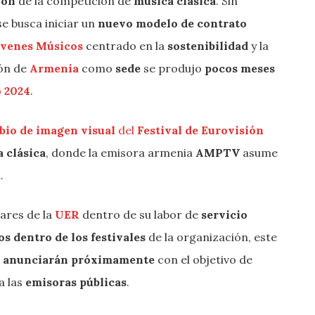
ión
de la competición de
música clásica
. Sin
se busca iniciar un
nuevo modelo de contrato
Jóvenes Músicos
centrado en la
sostenibilidad
y la
ión de
Armenia
como
sede
se produjo
pocos meses
 2024
.
io de imagen visual
del
Festival de Eurovisión
 clásica
, donde la emisora armenia
AMPTV
asume
.
lares de la
UER
dentro de su labor de
servicio
s dentro de los festivales
de la organización, este
e
anunciarán próximamente
con el objetivo de
a las
emisoras públicas
.