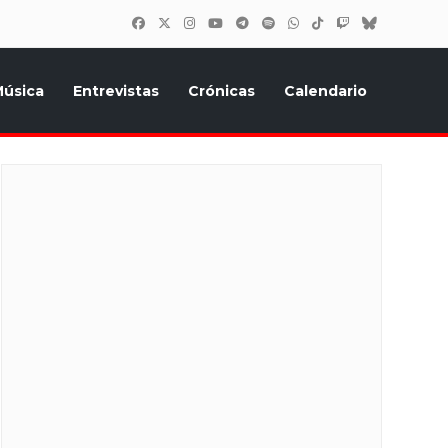
úsica
Entrevistas
Crónicas
Calendario
inión, Eurostars, y todo lo relacionado con el festival de