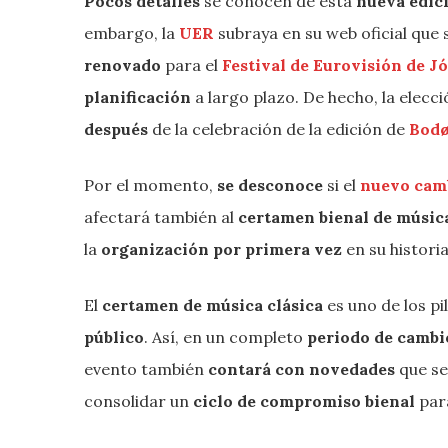
Pocos detalles
se conocen de esta
nueva edic
embargo, la
UER
subraya en su web oficial que 
renovado
para el
Festival de Eurovisión de 
planificación
a largo plazo. De hecho, la elecc
después
de la celebración de la edición de
Bodø
Por el momento,
se desconoce
si el
nuevo camb
afectará también al
certamen bienal de música
la
organización por primera vez
en su historia
El
certamen de música clásica
es uno de los pi
público
. Así, en un completo
periodo de cambio
evento también
contará con novedades
que s
consolidar un
ciclo de compromiso bienal
par