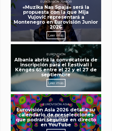
EUROVISIÓN JUNIOR
«Muzika Nas Spaja» será la
propuesta con la que Mija
Vujović representará a
Montenegro en Eurovisión Junior
2026
Leer más
EUROVISIÓN
Albania abrirá la convocatoria de
inscripción para el Festivali i
Këngës 65 entre el 22 y el 27 de
septiembre
Leer más
EUROVISIÓN ASIA
Eurovisión Asia 2026 detalla su
calendario de preselecciones
que podrán seguirse en directo
en YouTube