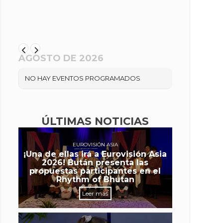
AGOSTO DE 2026
NO HAY EVENTOS PROGRAMADOS
ÚLTIMAS NOTICIAS
EUROVISIÓN ASIA
¡Una de ellas irá a Eurovisión Asia
2026! Bután presenta las
propuestas participantes en el
Rhythm of Bhutan
Leer más