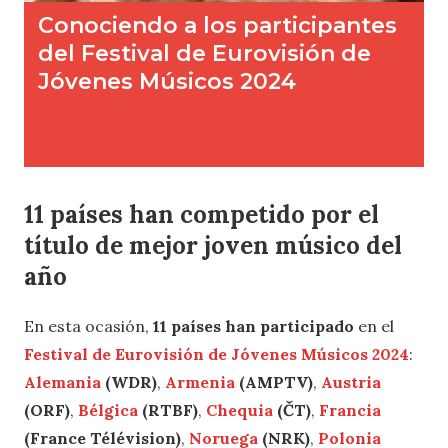
11 p
aíses han competido por el
título de mejor joven músico del
año
En esta ocasión,
11 países han participado
en el
Festival de Eurovisión de Jóvenes Músicos 2024
:
Alemania
(WDR)
,
Armenia
(AMPTV)
,
Austria
(ORF)
,
Bélgica
(RTBF)
,
Chequia
(ČT)
,
Francia
(France Télévision)
,
Noruega
(NRK)
,
Polonia