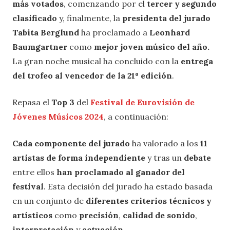
más votados
, comenzando por el
tercer y segundo
clasificado
y, finalmente, la
presidenta del jurado
Tabita Berglund
ha proclamado a
Leonhard
Baumgartner
como
mejor joven músico del año.
La gran noche musical ha concluido con la
entrega
del trofeo al vencedor de la 21º edición
.
Repasa el
Top 3
del
Festival de Eurovisión de
Jóvenes Músicos 2024
, a continuación:
Cada componente del jurado
ha valorado a los
11
artistas de forma independiente
y tras un
debate
entre ellos
han proclamado al ganador del
festival
. Esta decisión del jurado ha estado basada
en un conjunto de
diferentes criterios técnicos y
artísticos
como
precisión
,
calidad de sonido
,
interpretación
y
actuación
.