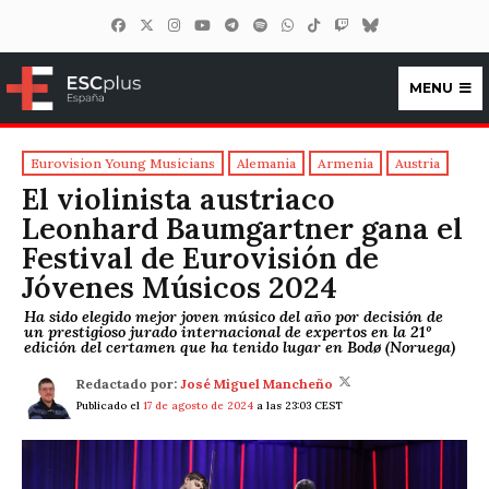
MENU
ESCplus España
Eurovision Young Musicians
Alemania
Armenia
Austria
El violinista austriaco
Leonhard Baumgartner gana el
Festival de Eurovisión de
Jóvenes Músicos 2024
Ha sido elegido mejor joven músico del año por decisión de
un prestigioso jurado internacional de expertos en la 21º
edición del certamen que ha tenido lugar en Bodø (Noruega)
Redactado por:
José Miguel Mancheño
Publicado el
17 de agosto de 2024
a las 23:03 CEST