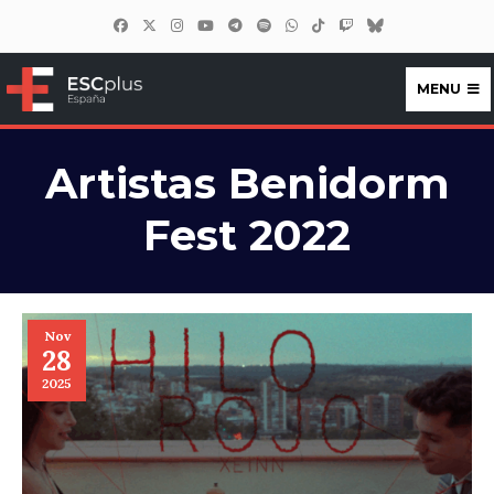
MENU
ESCplus España
Artistas Benidorm
Fest 2022
Nov
28
2025