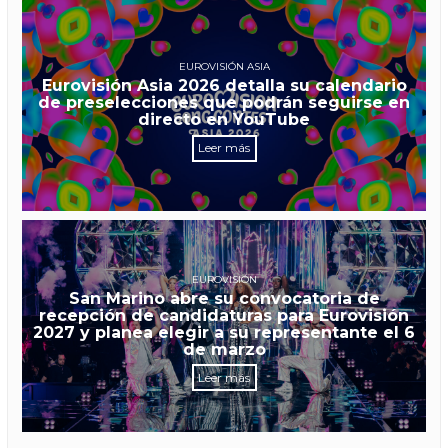
EUROVISIÓN ASIA
Eurovisión Asia 2026 detalla su calendario
de preselecciones que podrán seguirse en
directo en YouTube
Leer más
EUROVISIÓN
San Marino abre su convocatoria de
recepción de candidaturas para Eurovisión
2027 y planea elegir a su representante el 6
de marzo
Leer más