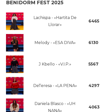
BENIDORM FEST 2025
Lachispa - «Hartita De
6465
Llorar»
Melody - «ESA DIVA»
6130
J Kbello - «V.I.P.»
5567
DeTeresa - «LA PENA»
4297
Daniela Blasco - «UH
4063
NANA»