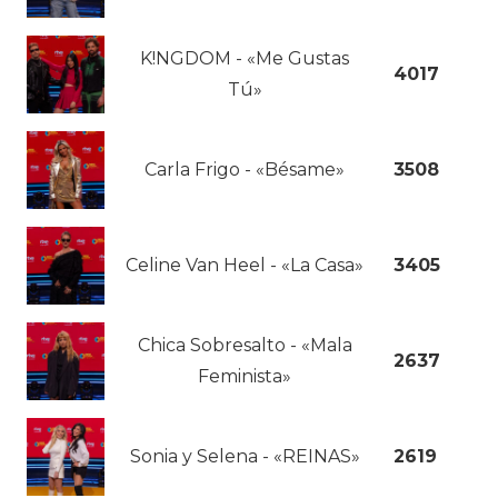
K!NGDOM - «Me Gustas
4017
Tú»
Carla Frigo - «Bésame»
3508
Celine Van Heel - «La Casa»
3405
Chica Sobresalto - «Mala
2637
Feminista»
Sonia y Selena - «REINAS»
2619