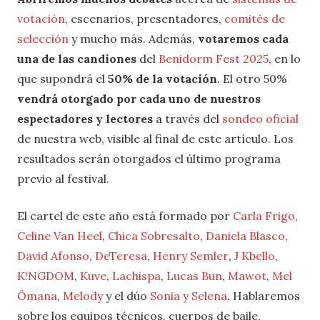
votación
, escenarios, presentadores,
comités de
selección
y mucho más. Además,
votaremos cada
una de las candiones
del
Benidorm Fest 2025
, en lo
que supondrá el
50% de la votación
. El otro 50%
vendrá otorgado por cada uno de nuestros
espectadores y lectores
a través del
sondeo oficial
de nuestra web, visible al final de este artículo. Los
resultados serán otorgados el último programa
previo al festival.
El cartel de este año está formado por
Carla Frigo
,
Celine Van Heel
,
Chica Sobresalto
,
Daniela Blasco
,
David Afonso
,
DeTeresa
,
Henry Semler
,
J Kbello
,
K!NGDOM
,
Kuve
,
Lachispa
,
Lucas Bun
,
Mawot
,
Mel
Ömana
,
Melody
y el dúo
Sonia y Selena
. Hablaremos
sobre los equipos técnicos, cuerpos de baile,