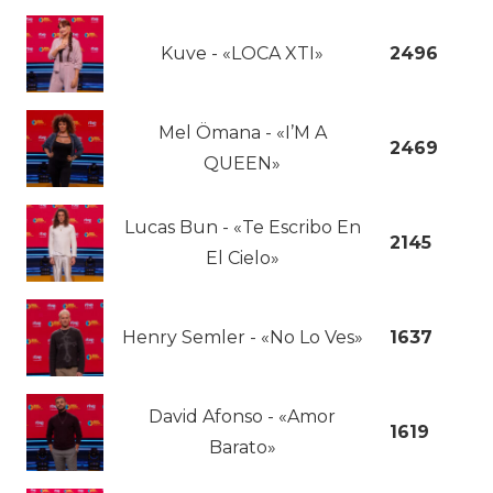
Kuve - «LOCA XTI»
2496
Mel Ömana - «I’M A
2469
QUEEN»
Lucas Bun - «Te Escribo En
2145
El Cielo»
Henry Semler - «No Lo Ves»
1637
David Afonso - «Amor
1619
Barato»