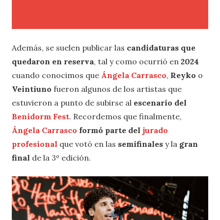
Además, se suelen publicar las
candidaturas que
quedaron en reserva
, tal y como ocurrió en
2024
cuando conocimos que
Ángela Carrasco
,
Reyko
o
Veintiuno
fueron algunos de los artistas que
estuvieron a punto de subirse al
escenario del
Benidorm Fest
. Recordemos que finalmente,
Ángela Carrasco
formó parte del
jurado
profesional
que votó en las
semifinales
y la
gran
final
de la 3º edición.