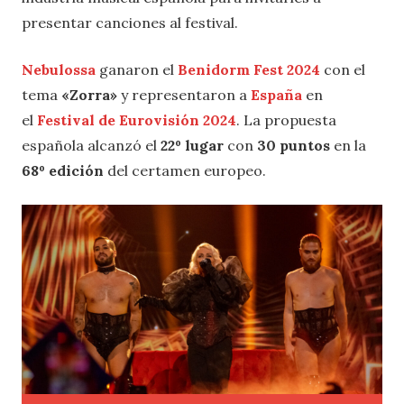
presentar canciones al festival.
Nebulossa
ganaron el
Benidorm Fest 2024
con el
tema
«Zorra»
y representaron a
España
en
el
Festival de Eurovisión 2024
. La propuesta
española alcanzó el
22º lugar
con
30 puntos
en la
68º edición
del certamen europeo.