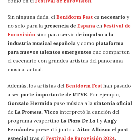
como en el
Festival de Eurovisión
.
Sin ninguna duda, el
Benidorm Fest
es
necesario
y
no solo para la
presencia de
España
en
Festival de
Eurovisión
sino para servir de
impulso a la
industria
musical española
y como
plataforma
para nuevos talentos emergentes
que comparten
el escenario con grandes artistas del panorama
musical actual.
Además, los artistas del
Benidorm Fest
han pasado
a ser
parte importante de RTVE
. Por ejemplo,
Gonzalo Hermida
puso música a la
sintonía oficial
de
La
Promesa
,
Vicco
interpretó la canción del
programa vespertino
La Plaza De La 1
y
Angy
Fernández
presentó junto a
Aitor Albizua
el
post
especial
tras el
Festival de Eurovisión 2024
.