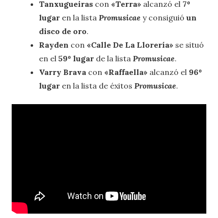
Tanxugueiras
con
«Terra»
alcanzó el
7º
lugar
en la lista
Promusicae
y consiguió
un
disco de oro
.
Rayden
con
«Calle De La Llorería»
se situó
en el
59º lugar
de la lista
Promusicae
.
Varry Brava
con
«Raffaella»
alcanzó el
96º
lugar
en la lista de éxitos
Promusicae
.