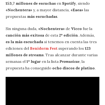
153,7 millones de escuchas
en
Spotify
, siendo
«Nochentera»
y, a mayor distancia,
«Eaea»
las
propuestas
más escuchadas
.
Sin ninguna duda,
«Nochentera»
de
Vicco
fue la
canción más exitosa
de esta
2º edición
. Además,
es la más escuchada
si tenemos en cuenta las tres
ediciones del
Benidorm Fest
superando los
123
millones de streams
. Tras alcanzar durante varias
semanas el
1º lugar
en la lista
Promusicae
, la
propuesta ha conseguido
ocho discos de platino
.