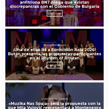
anfitriona BNT niega que existan
discrepancias con el Gobierno de Bulgaria
Leer más
EUROVISIÓN ASIA
¡Una de ellas irá a Eurovisión Asia 2026!
Bután presenta las propuestas participantes
en el Rhythm of Bhutan
Leer más
EUROVISIÓN JUNIOR
«Muzika Nas Spaja» será la propuesta con la
que Mija Vujović representará a Montenegro