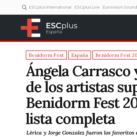
ESCplus International
ESCplus Live
Eurovision Soun
ESCplus España
Tu punto de referencia al
Eurovisión y NFs.
Benidorm Fest
España
Benidorm Fest 2
Ángela Carrasco 
de los artistas su
Benidorm Fest 20
lista completa
Lérica y Jorge Gonzalez fueron los favoritos 