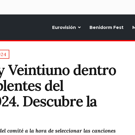
d
Eurovisión
Benidorm Fest
M
ternativo sobre la música y fiestas de toda Europa, Noticias diarias, op
024
y Veintiuno dentro
plentes del
24. Descubre la
del comité a la hora de seleccionar las canciones