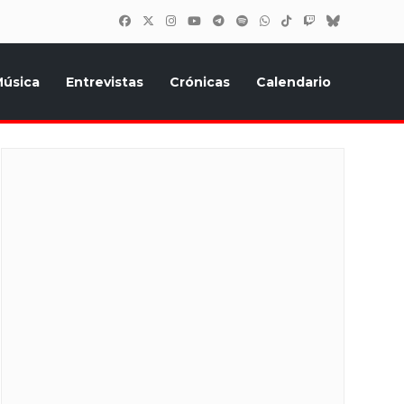
úsica
Entrevistas
Crónicas
Calendario
inión, Eurostars, y todo lo relacionado con el festival de