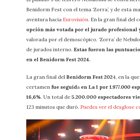
Benidorm Fest con el tema ‘Zorra’, y de esta m
aventura hacia
Eurovisión
. En la gran final de
opción más votada por el jurado profesional y
valorada por el demoscópico. ‘Zorra’ de Nebulo
de jurados interno.
Estas fueron las puntuaci
en el Benidorm Fest 2024.
La gran final del
Benidorm Fest
202
4, en la qu
certamen
fue seguid
a
en La 1 por
1.977.000
esp
16,6%
. Un total de
5.200.000
espectadores vi
123 minutos que duró.
Puedes ver el desglose c