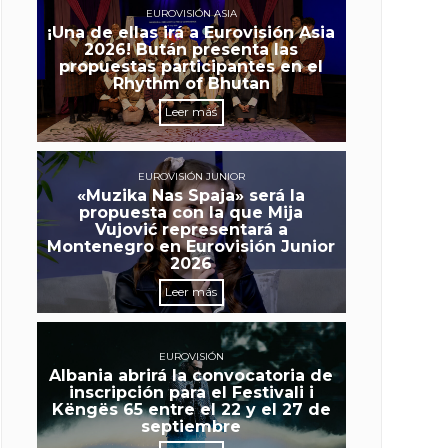
EUROVISIÓN ASIA
¡Una de ellas irá a Eurovisión Asia
2026! Bután presenta las
propuestas participantes en el
Rhythm of Bhutan
Leer más
EUROVISIÓN JUNIOR
«Muzika Nas Spaja» será la
propuesta con la que Mija
Vujović representará a
Montenegro en Eurovisión Junior
2026
Leer más
EUROVISIÓN
Albania abrirá la convocatoria de
inscripción para el Festivali i
Këngës 65 entre el 22 y el 27 de
septiembre