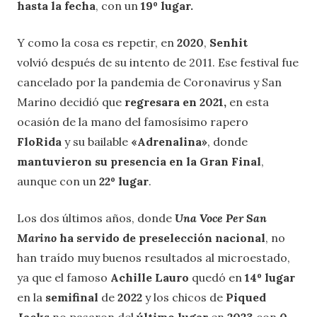
hasta la fecha
, con un
19º lugar.
Y como la cosa es repetir, en
2020
,
Senhit
volvió después de su intento de 2011. Ese festival fue
cancelado por la pandemia de Coronavirus y San
Marino decidió que
regresara en 2021,
en esta
ocasión de la mano del famosísimo rapero
FloRida
y su bailable
«Adrenalina»
, donde
mantuvieron su presencia en la Gran Final
,
aunque con un
22º lugar
.
Los dos últimos años, donde
Una Voce Per San
Marino
ha servido de preselección
nacional
, no
han traído muy buenos resultados al microestado,
ya que el famoso
Achille Lauro
quedó en
14º lugar
en la
semifinal
de
2022
y los chicos de
Piqued
Jacks
no pasaron del
último lugar
en
2023
con
0