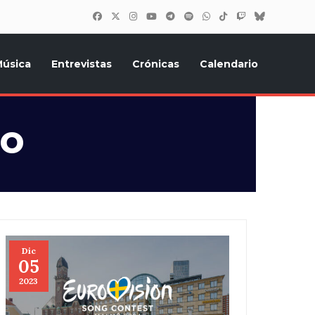
úsica
Entrevistas
Crónicas
Calendario
inión, Eurostars, y todo lo relacionado con el festival de
o
Dic
05
2023