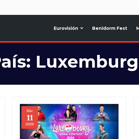
d
Eurovisión
Benidorm Fest
M
ternativo sobre la música y fiestas de toda Europa, Noticias diarias, op
aís:
Luxemburg
Dic
11
2023