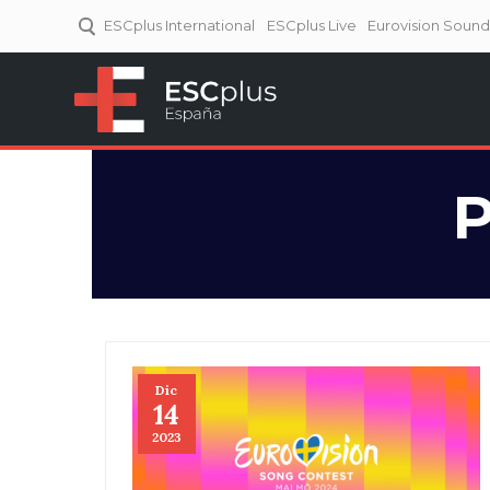
ESCplus International
ESCplus Live
Eurovision Soun
ESCplus España
Tu punto de referencia al
Eurovisión y NFs.
P
Dic
14
2023