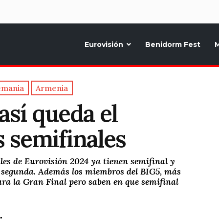
d
Eurovisión
Benidorm Fest
M
ternativo sobre la música y fiestas de toda Europa, Noticias diarias, op
emania
Armenia
así queda el
s semifinales
ales de Eurovisión 2024 ya tienen semifinal y
a segunda. Además los miembros del BIG5, más
ara la Gran Final pero saben en que semifinal