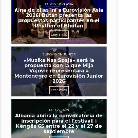
EUROVISIÓN ASIA
¡Una de ellas irá a Eurovisión Asia
2026! Bután presenta las
propuestas participantes en el
Rhythm of Bhutan
Leer más
EUROVISIÓN JUNIOR
«Muzika Nas Spaja» será la
propuesta con la que Mija
Vujović representará a
Montenegro en Eurovisión Junior
2026
Leer más
EUROVISIÓN
Albania abrirá la convocatoria de
inscripción para el Festivali i
Këngës 65 entre el 22 y el 27 de
septiembre