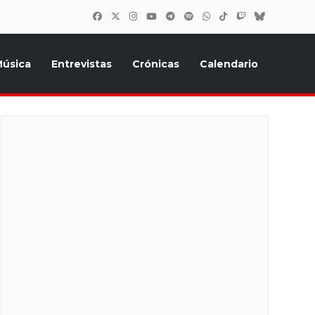
úsica
Entrevistas
Crónicas
Calendario
inión, Eurostars, y todo lo relacionado con el festival de