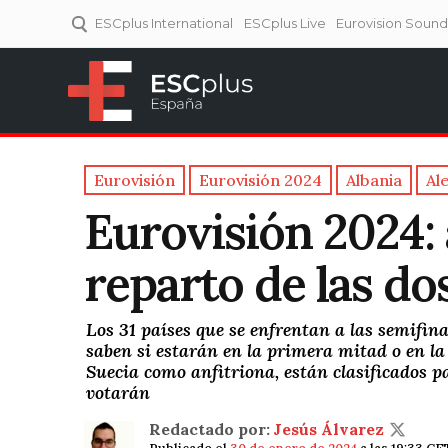
ESCplus International
ESCplus Live
Eurovision Soun
ESCplus España
Tu punto de referencia al
Eurovisión y NFs.
Eurovisión
Eurovisión 2024
Albania
Al
Eurovisión 2024: 
reparto de las do
Los 31 países que se enfrentan a las semifin
saben si estarán en la primera mitad o en l
Suecia como anfitriona, están clasificados p
votarán
Redactado por:
Jesús Álvarez