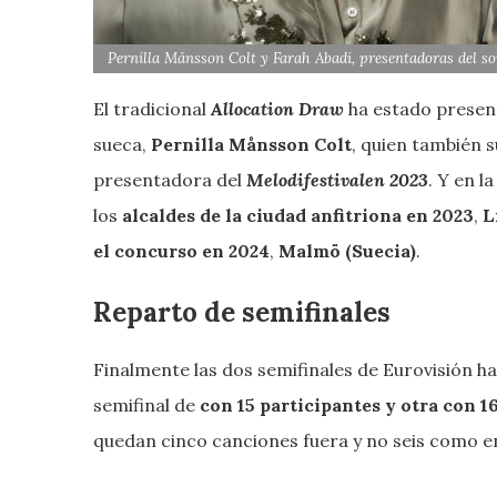
Pernilla Månsson Colt y Farah Abadi, presentadoras del s
El tradicional
Allocation Draw
ha estado presen
sueca,
Pernilla Månsson Colt
, quien también s
presentadora del
Melodifestivalen 2023
. Y en l
los
alcaldes de la ciudad anfitriona en 2023
,
L
el concurso en 2024
,
Malmö (Suecia)
.
Reparto de semifinales
Finalmente las dos semifinales de Eurovisión h
semifinal de
con 15 participantes y otra con 16
quedan cinco canciones fuera y no seis como en