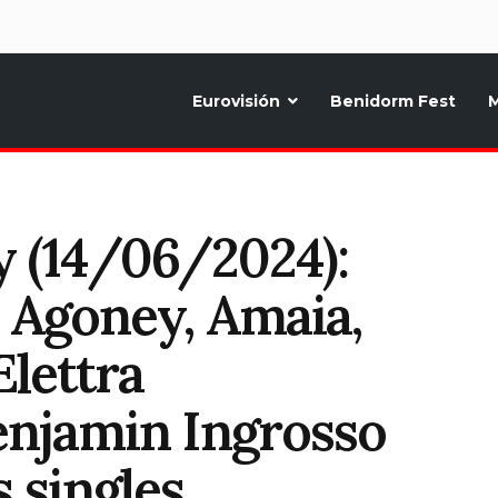
d
Eurovisión
Benidorm Fest
M
ternativo sobre la música y fiestas de toda Europa, Noticias diarias, op
 (14/06/2024):
 Agoney, Amaia,
Elettra
enjamin Ingrosso
 singles