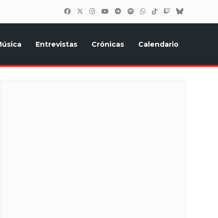
úsica
Entrevistas
Crónicas
Calendario
inión, Eurostars, y todo lo relacionado con el festival de