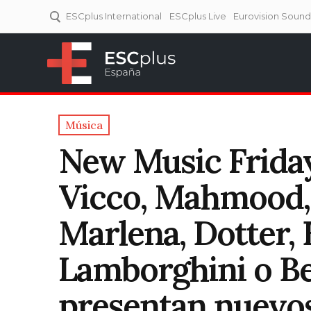
ESCplus International
ESCplus Live
Eurovision Soun
ESCplus España
Tu punto de referencia al
Eurovisión y NFs.
Música
New Music Friday
Vicco, Mahmood,
Marlena, Dotter, 
Lamborghini o B
presentan nuevos