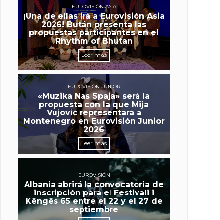
EUROVISIÓN ASIA
¡Una de ellas irá a Eurovisión Asia
2026! Bután presenta las
propuestas participantes en el
Rhythm of Bhutan
Leer más
EUROVISIÓN JUNIOR
«Muzika Nas Spaja» será la
propuesta con la que Mija
Vujović representará a
Montenegro en Eurovisión Junior
2026
Leer más
EUROVISIÓN
Albania abrirá la convocatoria de
inscripción para el Festivali i
Këngës 65 entre el 22 y el 27 de
septiembre