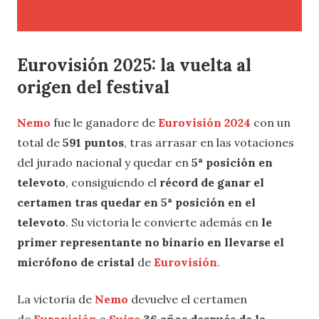
Eurovisión 2025: la vuelta al
origen del festival
Nemo
fue le ganadore de
Eurovisión 2024
con un
total de
591 puntos
, tras arrasar en las votaciones
del jurado nacional y quedar en
5ª posición en
televoto
, consiguiendo el
récord de ganar el
certamen tras quedar en 5ª posición en el
televoto
. Su victoria le convierte además en
le
primer representante no binario en llevarse el
micrófono de cristal
de
Eurovisión
.
La victoria de
Nemo
devuelve el certamen
de
Eurovisión
a
Suiza
36 años después de la