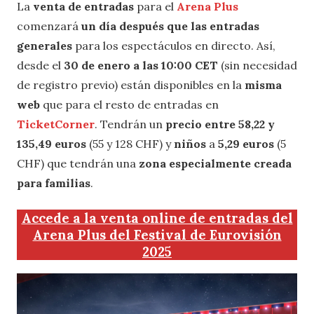
La
venta de entradas
para el
Arena Plus
comenzará
un día después que las entradas
generales
para los espectáculos en directo. Así,
desde el
30 de enero a las 10:00 CET
(sin necesidad
de registro previo) están disponibles en la
misma
web
que para el resto de entradas en
TicketCorner
. Tendrán un
precio entre 58,22 y
135,49 euros
(55 y 128 CHF) y
niños
a
5,29 euros
(5
CHF) que tendrán una
zona especialmente creada
para familias
.
Accede a la venta online de entradas del
Arena Plus del Festival de Eurovisión
2025