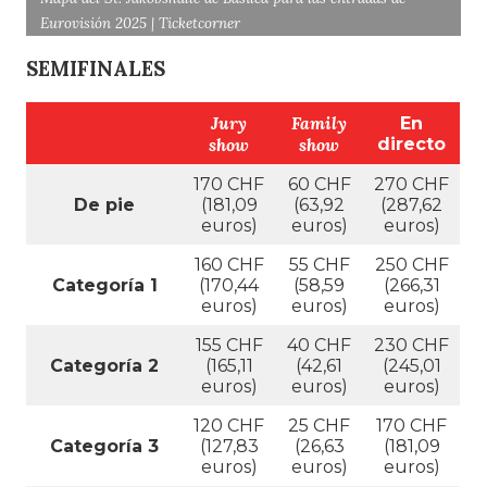
Eurovisión 2025 | Ticketcorner
SEMIFINALES
Jury
Family
En
show
show
directo
170 CHF
60 CHF
270 CHF
De pie
(181,09
(63,92
(287,62
euros)
euros)
euros)
160 CHF
55 CHF
250 CHF
Categoría 1
(170,44
(58,59
(266,31
euros)
euros)
euros)
155 CHF
40 CHF
230 CHF
Categoría 2
(165,11
(42,61
(245,01
euros)
euros)
euros)
120 CHF
25 CHF
170 CHF
Categoría 3
(127,83
(26,63
(181,09
euros)
euros)
euros)