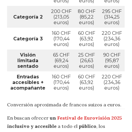
euros)
euros)
euros)
200 CHF
80 CHF
295 CHF
Categoría 2
(213,05
(85,22
(314,25
euros)
euros)
euros)
160 CHF
60 CHF
220 CHF
Categoría 3
(170,44
(63,92
(234,36
euros)
euros)
euros)
Visión
65 CHF
25 CHF
90 CHF
limitada
(69,24
(26,63
(95,87
sentado
euros)
euros)
euros)
Entradas
160 CHF
60 CHF
220 CHF
accesibles +
(170,44
(63,92
(234,36
acompañante
euros)
euros)
euros)
Conversión aproximada de francos suizos a euros.
En buscan ofrecer
un
Festival de Eurovisión 2025
inclusivo y accesible
a todo el
público
, los