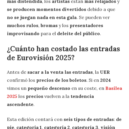
más distendida
, los
artistas
están
más relajados
y
se producen momentos divertidos
debido a que
no se juegan nada en esta gala
. Se pueden ver
muchos rulos
,
bromas
y los
presentadores
improvisando
para el
deleite del público
.
¿Cuánto han costado las entradas
de Eurovisión 2025?
Antes de
sacar a la venta las entradas
, la
UER
confirmó los
precios de los boletos
. Si en
2024
vimos un
pequeño descenso
en su coste, en
Basilea
2025
los
precios
vuelven a la
tendencia
ascendente
.
Esta edición contará con
seis tipos de entradas
:
de
pie
,
categoría 1
,
categoría 2
,
categoría 3
,
visión