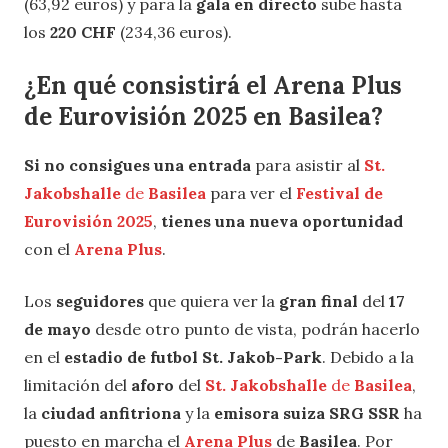
(63,92 euros) y para la
gala en directo
sube hasta
los
220 CHF
(234,36 euros).
¿En qué consistirá el
Arena Plus
de Eurovisión 2025 en Basilea?
Si no consigues una entrada
para asistir al
St.
Jakobshalle
de
Basilea
para ver el
Festival de
Eurovisión 2025
,
tienes una nueva oportunidad
con el
Arena Plus
.
Los
seguidores
que quiera ver la
gran final
del
17
de mayo
desde otro punto de vista, podrán hacerlo
en el
estadio de futbol St. Jakob-Park
. Debido a la
limitación del
aforo
del
St. Jakobshalle
de
Basilea
,
la
ciudad anfitriona
y la
emisora suiza SRG SSR
ha
puesto en marcha el
Arena Plus
de
Basilea
. Por