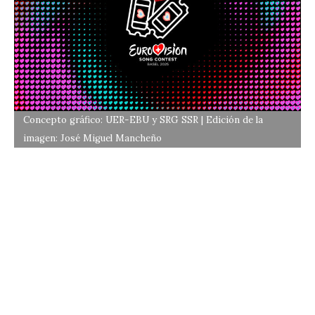
Concepto gráfico: UER-EBU y SRG SSR | Edición de la
imagen: José Miguel Mancheño