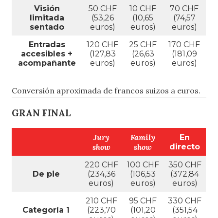
Visión
50 CHF
10 CHF
70 CHF
limitada
(53,26
(10,65
(74,57
sentado
euros)
euros)
euros)
Entradas
120 CHF
25 CHF
170 CHF
accesibles +
(127,83
(26,63
(181,09
acompañante
euros)
euros)
euros)
Conversión aproximada de francos suizos a euros.
GRAN FINAL
Jury
Family
En
show
show
directo
220 CHF
100 CHF
350 CHF
De pie
(234,36
(106,53
(372,84
euros)
euros)
euros)
210 CHF
95 CHF
330 CHF
Categoría 1
(223,70
(101,20
(351,54