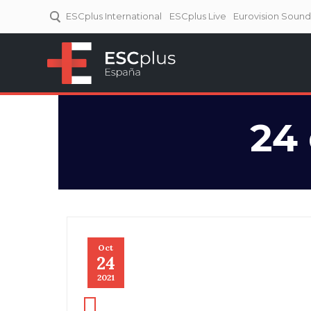
ESCplus International
ESCplus Live
Eurovision Soun
ESCplus España
Tu punto de referencia al
Eurovisión y NFs.
24
Oct
24
2021