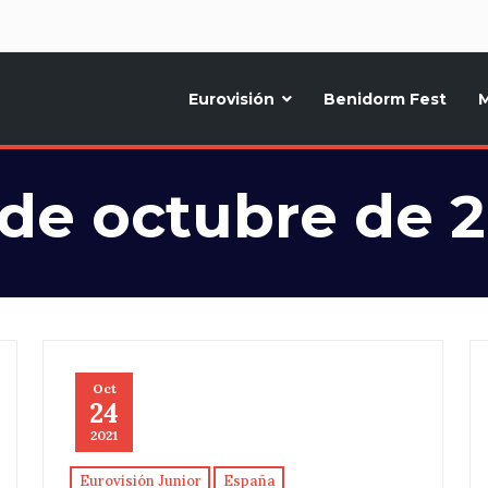
d
Eurovisión
Benidorm Fest
M
ternativo sobre la música y fiestas de toda Europa, Noticias diarias, op
 de octubre de 2
Oct
24
2021
Eurovisión Junior
España