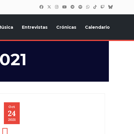
úsica
Entrevistas
Crónicas
Calendario
inión, Eurostars, y todo lo relacionado con el festival de
021
Oct
24
2021