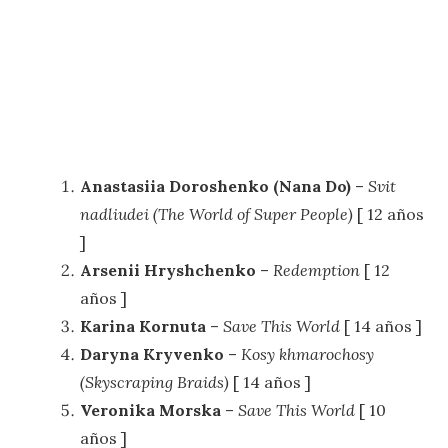
Anastasiia Doroshenko (Nana Do)
–
Svit
nadliudei (The World of Super People)
[ 12 años
]
Arsenii Hryshchenko
–
Redemption
[ 12
años ]
Karina Kornuta
–
Save This World
[ 14 años ]
Daryna Kryvenko
–
Kosy khmarochosy
(Skyscraping Braids)
[ 14 años ]
Veronika Morska
–
Save This World
[ 10
años ]