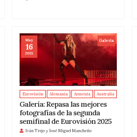
May
Galeria
16
2025
Eurovisión
Alemania
Armenia
Australia
Galería: Repasa las mejores
fotografías de la segunda
semifinal de Eurovisión 2025
Iván Trejo
y
José Miguel Mancheño