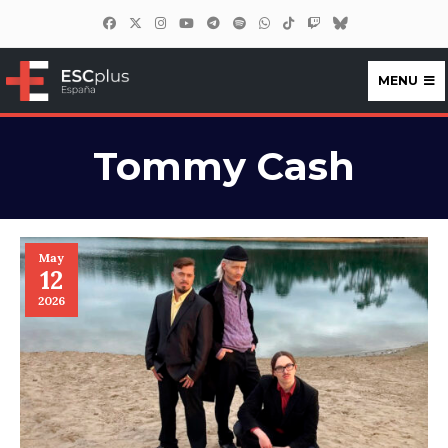
MENU
ESCplus España
Tommy Cash
May
12
2026