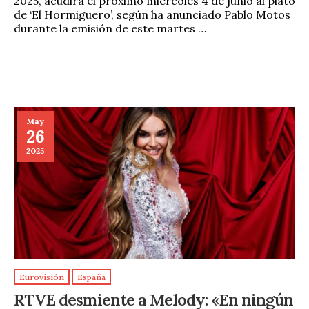
2025, acudirá el próximo miércoles 4 de junio al plató
de ‘El Hormiguero’, según ha anunciado Pablo Motos
durante la emisión de este martes …
May
26
2025
Eurovisión
España
RTVE desmiente a Melody: «En ningún