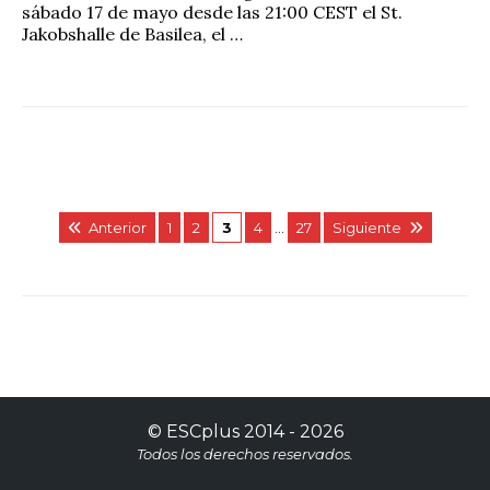
sábado 17 de mayo desde las 21:00 CEST el St.
Jakobshalle de Basilea, el …
Anterior
1
2
3
4
…
27
Siguiente
©
ESCplus
2014 -
2026
Todos los derechos reservados.