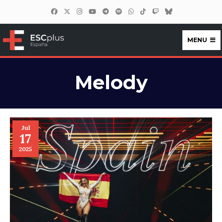
MENU
ESCplus España
Melody
Jul
17
2025