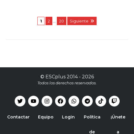
1
2
…
20
Siguiente
©
ESCplus
2014 -
2026
Todos los derechos reservados.
Contactar
Equipo
Login
Política
¡Únete
de
a