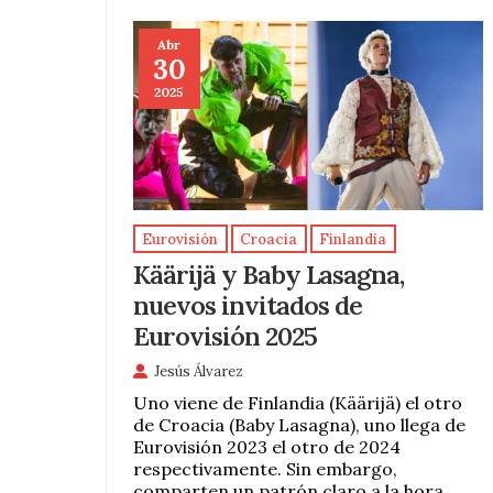
Abr
30
2025
Eurovisión
Croacia
Finlandia
Käärijä y Baby Lasagna,
nuevos invitados de
Eurovisión 2025
Jesús Álvarez
Uno viene de Finlandia (Käärijä) el otro
de Croacia (Baby Lasagna), uno llega de
Eurovisión 2023 el otro de 2024
respectivamente. Sin embargo,
comparten un patrón claro a la hora …