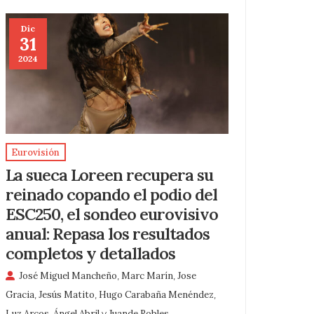
Dic
31
2024
Eurovisión
La sueca Loreen recupera su
reinado copando el podio del
ESC250, el sondeo eurovisivo
anual: Repasa los resultados
completos y detallados
José Miguel Mancheño
,
Marc Marín
,
Jose
Gracia
,
Jesús Matito
,
Hugo Carabaña Menéndez
,
Luz Arcos
,
Ángel Abril
y
Juande Robles