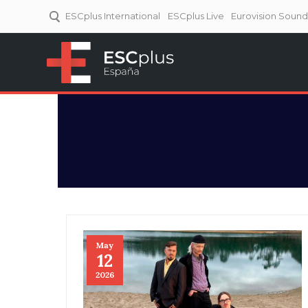
ESCplus International
ESCplus Live
Eurovision Soun
ESCplus España
Tu punto de referencia al
Eurovisión y NFs.
May
12
2026