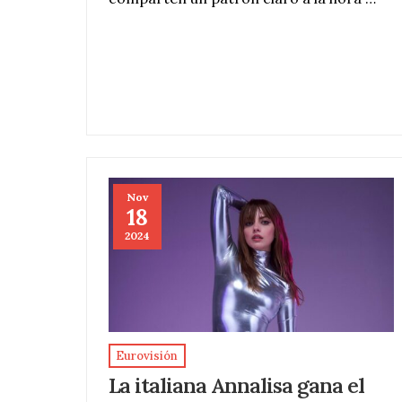
Nov
18
2024
Eurovisión
La italiana Annalisa gana el