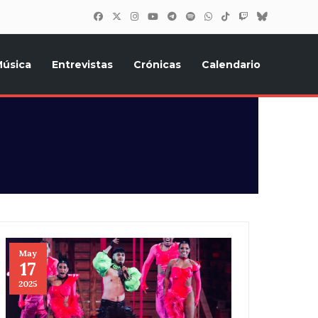
úsica
Entrevistas
Crónicas
Calendario
inión, Eurostars, y todo lo relacionado con el festival de
May
17
2025