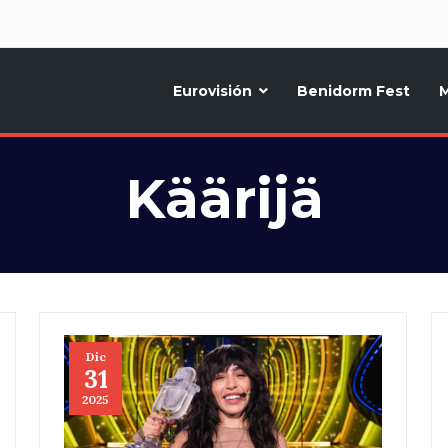
d
Eurovisión
Benidorm Fest
M
ternativo sobre la música y fiestas de toda Europa, Noticias diarias, op
Käärijä
Dic
31
2025