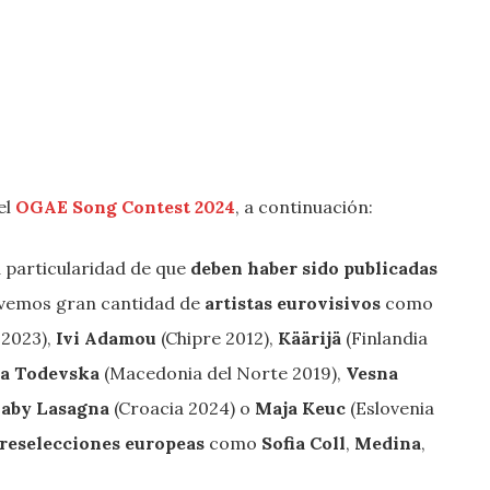
el
OGAE Song Contest 2024
, a continuación:
a particularidad de que
deben haber sido publicadas
 vemos gran cantidad de
artistas eurovisivos
como
 2023),
Ivi Adamou
(Chipre 2012),
Käärijä
(Finlandia
a Todevska
(Macedonia del Norte 2019),
Vesna
aby Lasagna
(Croacia 2024) o
Maja Keuc
(Eslovenia
reselecciones europeas
como
Sofia Coll
,
Medina
,