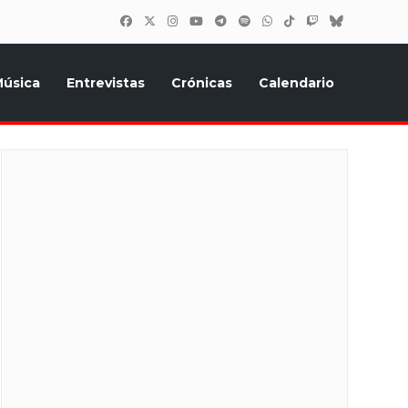
úsica
Entrevistas
Crónicas
Calendario
inión, Eurostars, y todo lo relacionado con el festival de