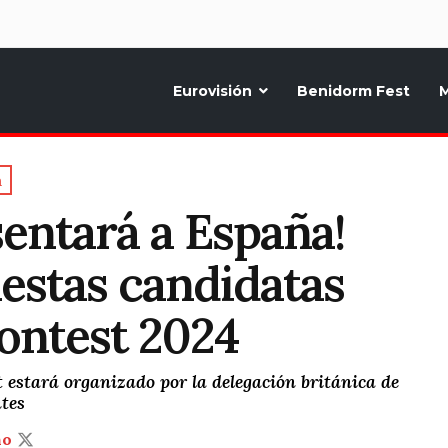
d
Eurovisión
Benidorm Fest
M
ternativo sobre la música y fiestas de toda Europa, Noticias diarias, op
a
entará a España!
estas candidatas
ontest 2024
st estará organizado por la delegación británica de
tes
ño