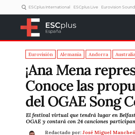
ESCplus International
ESCplus Live
Eurovision Soun
ESCplus España
Tu punto de referencia al
Eurovisión y NFs.
Eurovisión
Alemania
Andorra
Australi
¡Ana Mena repres
Conoce las propu
del OGAE Song C
El festival virtual que tendrá lugar en Belfa
OGAE y contará con 24 canciones participan
Redactado por:
José Miguel Manche