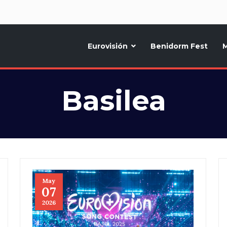
d
Eurovisión
Benidorm Fest
M
ternativo sobre la música y fiestas de toda Europa, Noticias diarias, op
Basilea
May
07
2026