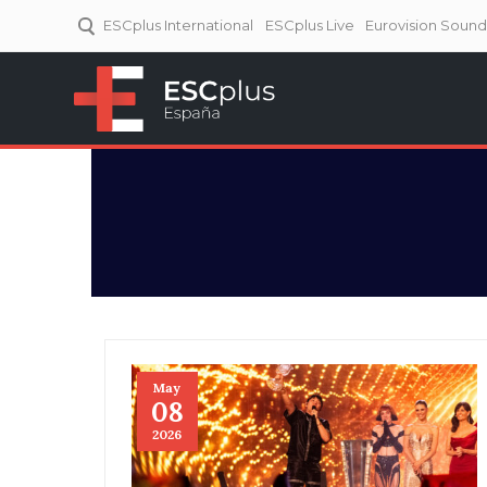
ESCplus International
ESCplus Live
Eurovision Soun
ESCplus España
Tu punto de referencia al
Eurovisión y NFs.
May
08
2026