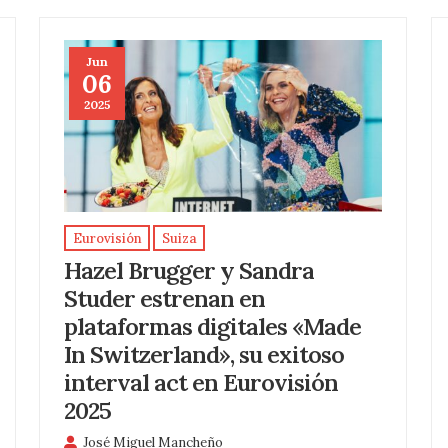
Jun
06
2025
Eurovisión
Suiza
Hazel Brugger y Sandra
Studer estrenan en
plataformas digitales «Made
In Switzerland», su exitoso
interval act en Eurovisión
2025
José Miguel Mancheño