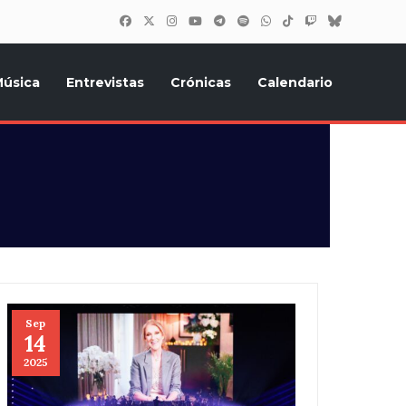
úsica
Entrevistas
Crónicas
Calendario
inión, Eurostars, y todo lo relacionado con el festival de
Sep
14
2025