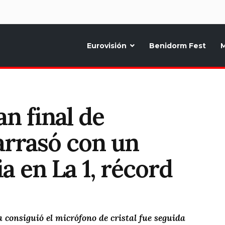
d
Eurovisión
Benidorm Fest
M
ternativo sobre la música y fiestas de toda Europa, Noticias diarias, op
an final de
arrasó con un
a en La 1, récord
 consiguió el micrófono de cristal fue seguida