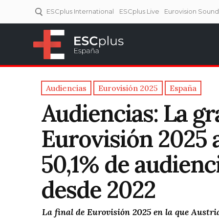
ESCplus International
ESCplus Live
Eurovision Soun
ESCplus España
Tu punto de referencia al
Eurovisión y NFs.
Audiencias
Eurovisión 2025
España
Audiencias: La gr
Eurovisión 2025 
50,1% de audienci
desde 2022
La final de Eurovisión 2025 en la que Austria