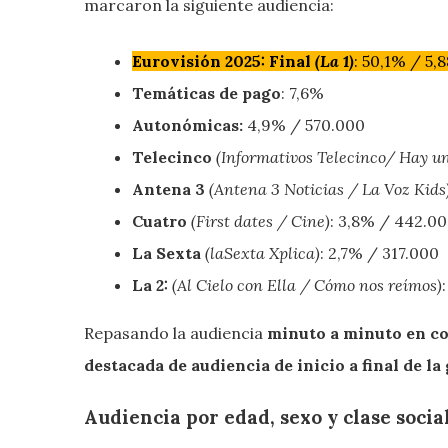
marcaron la siguiente audiencia:
Eurovisión 2025: Final
(La 1)
: 50,1% / 5,
Temáticas de pago
: 7,6%
Autonómicas:
4,9% / 570.000
Telecinco
(Informativos Telecinco/ Hay un
Antena 3
(Antena 3 Noticias / La Voz Kids
Cuatro
(First dates / Cine)
: 3,8% / 442.0
La Sexta
(laSexta Xplica)
: 2,7% / 317.000
La 2:
(Al Cielo con Ella / Cómo nos reímos)
Repasando la audiencia
minuto a minuto en c
destacada de audiencia de inicio a final de la 
Audiencia por edad, sexo y clase socia