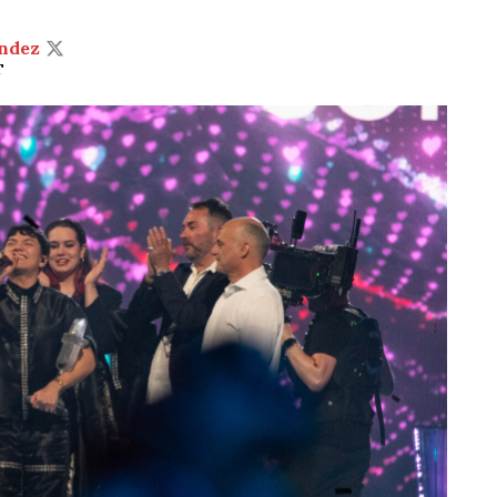
ndez
T