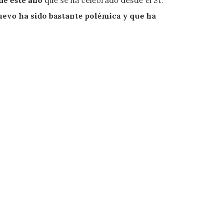
 de este año
que se ha celebrado desde el St.
uevo ha sido bastante polémica y que ha