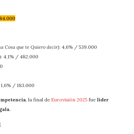
884.000
a Cosa que te Quiero decir)
: 4,6% / 539.000
)
: 4,1% / 482.000
00
: 1,6% / 183.000
ompetencia
, la final de
Eurovisión 2025
fue
líder
gala.
l