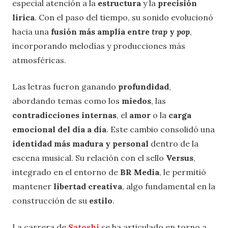
especial atención a la
estructura
y la
precisión
lírica
. Con el paso del tiempo, su sonido evolucionó
hacia una
fusión más amplia entre
trap
y
pop
,
incorporando melodías y producciones más
atmosféricas.
Las letras fueron ganando
profundidad
,
abordando temas como los
miedos
, las
contradicciones internas
, el
amor
o la
carga
emocional del día a día
. Este cambio consolidó una
identidad más madura y personal
dentro de la
escena musical. Su relación con el sello
Versus
,
integrado en el entorno de
BR Media
, le permitió
mantener
libertad creativa
, algo fundamental en la
construcción de su
estilo
.
La carrera de
Satoshi
se ha articulado en torno a