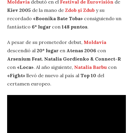
Moldavia
debutó en el
Festival de Eurovisión
de
Kiev 2005
de la mano de
Zdob și Zdub
y su
recordado
«Boonika Bate Toba»
consiguiendo un
fantástico
6º lugar
con
148 puntos
.
A pesar de su prometedor debut,
Moldavia
descendió al
20º lugar
en
Atenas 2006
con
Arsenium Feat. Natalia Gordienko & Connect-R
con
«Loca»
. Al año siguiente,
Natalia Barbu
con
«Fight»
llevó de nuevo al país al
Top 10
del
certamen europeo.