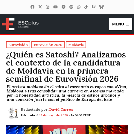
MENU
ESCplus España
Eurovisión
Eurovisión 2026
Moldavia
¿Quién es Satoshi? Analizamos
el contexto de la candidatura
de Moldavia en la primera
semifinal de Eurovisión 2026
El artista moldavo da el salto al escenario europeo con «Viva,
Moldova!» tras consolidar una carrera en ascenso marcada
por la honestidad artística, la mezcla de estilos urbanos y
una conexión fuerte con el público de Europa del Este
Redactado por:
David Carros
Publicado el
12 de mayo de 2026
a la 01:00 CEST