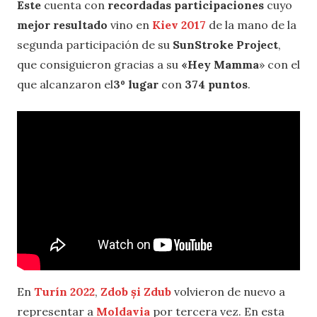
Este
cuenta con
recordadas participaciones
cuyo
mejor resultado
vino en
Kiev 2017
de la mano de la
segunda participación de su
SunStroke Project
,
que consiguieron gracias a su
«Hey Mamma
» con el
que alcanzaron el
3º lugar
con
374 puntos
.
En
Turín 2022
,
Zdob și Zdub
volvieron de nuevo a
representar a
Moldavia
por tercera vez. En esta