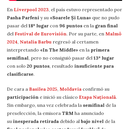
En
Liverpool 2023
, el país estuvo representado por
Pasha Parfeni
y su
«Soarele Și Luna»
que no pudo
pasar del
18º lugar
con
96 puntos
en la
gran final
del
Festival de Eurovisión
. Por su parte, en
Malmö
2024
,
Natalia Barbu
regresó al certamen
interpretando
«In The Middle»
en la
primera
semifinal
, pero no consiguió pasar del
13º lugar
con solo
20 puntos
, resultado
insuficiente para
clasificarse
.
De cara a
Basilea 2025
,
Moldavia
confirmó su
participación
e inició su clásico
Etapa Națională
.
Sin embargo, una vez celebrada la
semifinal
de la
preselección, la emisora
TRM
ha anunciado
su
inesperada retirada
debido al
bajo nivel
de la