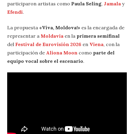
participaron artistas como
Paula Seling
,
Jamala
y
Efendi
.
La propuesta
«Viva, Moldova!»
es la encargada de
representar a
Moldavia
en la
primera semifinal
del
Festival de Eurovisión 2026
en
Viena
, con la
participación de
Aliona Moon
como
parte del
equipo vocal sobre el escenario
.