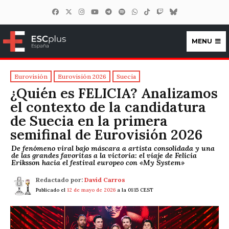
MENU
ESCplus España
Eurovisión
Eurovisión 2026
Suecia
¿Quién es FELICIA? Analizamos
el contexto de la candidatura
de Suecia en la primera
semifinal de Eurovisión 2026
De fenómeno viral bajo máscara a artista consolidada y una
de las grandes favoritas a la victoria: el viaje de Felicia
Eriksson hacia el festival europeo con «My System»
Redactado por:
David Carros
Publicado el
12 de mayo de 2026
a la 01:15 CEST