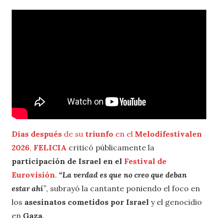
Días después
de su
triunfo
en el
Melodifestivalen
2026
,
FELICIA
criticó públicamente la
participación de Israel en el
Festival de
Eurovisión
.
“La verdad es que no creo que deban
estar ahí
”
, subrayó la cantante poniendo el foco en
los
asesinatos cometidos por Israel
y el genocidio
en
Gaza
.