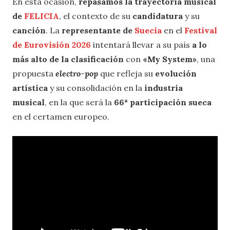
En esta ocasión,
repasamos la trayectoria musical
de
FELICIA
, el contexto de su
candidatura
y su
canción
. La
representante de
Suecia
en el
Festival
de Eurovisión 2026
intentará llevar a su país
a lo
más alto de la clasificación
con
«My System»
, una
propuesta
electro-pop
que refleja su
evolución
artística
y su consolidación en la
industria
musical
, en la que será la
66ª participación sueca
en el certamen europeo.