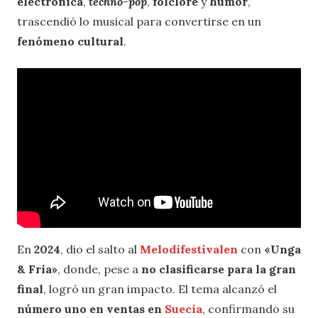
electrónica
,
techno-pop
,
folclore
y
humor
,
trascendió lo musical para convertirse en un
fenómeno cultural
.
En
2024
, dio el salto al
Melodifestivalen
con
«Unga
& Fria»
, donde, pese a
no clasificarse para la gran
final
, logró un gran impacto. El tema alcanzó el
número uno en ventas en
Suecia
, confirmando su