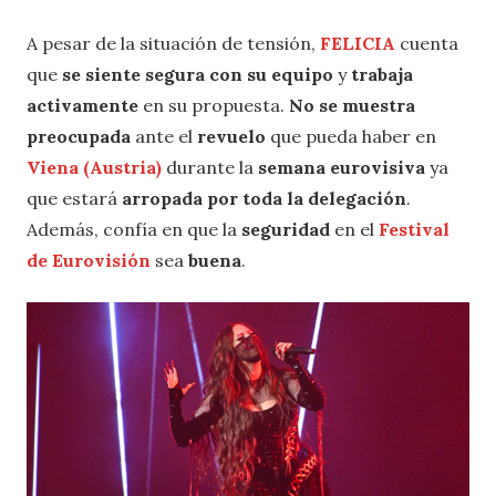
A pesar de la situación de tensión,
FELICIA
cuenta
que
se siente segura con su equipo
y
trabaja
activamente
en su propuesta.
No se muestra
preocupada
ante el
revuelo
que pueda haber en
Viena (Austria)
durante la
semana eurovisiva
ya
que estará
arropada por toda la delegación
.
Además, confía en que la
seguridad
en el
Festival
de Eurovisión
sea
buena
.