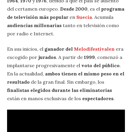
1964
,
1970
y
1976
, debido a que el país se ausentó
del certamen europeo.
Desde 2000
, es el
programa
de televisión más popular
en
Suecia
. Acumula
audiencias millonarias
tanto en televisión como
por radio e Internet.
En sus inicios, el
ganador del
Melodifestivalen
era
escogido por
jurados
. A partir de
1999
, comenzó a
implantarse progresivamente el
voto del público
.
En la actualidad,
ambos tienen el mismo peso en el
resultado
de la gran final. Sin embargo, los
finalistas elegidos durante las eliminatorias
están en manos exclusivas de los
espectadores
.