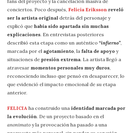
fans del proyecto y la cancelación masiva de
conciertos. Poco después,
Felicia Eriksson
reveló
ser la artista original
detrás del personaje y
explicó que
había sido apartada sin muchas
explicaciones
. En entrevistas posteriores
describió esta etapa como un auténtico
“infierno”
,
marcada por el
agotamiento
, la
falta de apoyo
y
situaciones de
presión extrema
. La artista llegó a
atravesar
momentos personales muy duros
,
reconociendo incluso que pensó en desaparecer, lo
que evidenció el impacto emocional de su etapa
anterior.
FELICIA
ha construido una
identidad marcada por
la evolución
. De un proyecto basado en el
anonimato
y la provocación ha pasado a una
propuesta más personal, sin perder su conexión