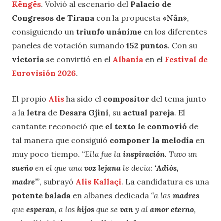
Këngës
. Volvió al escenario del
Palacio de
Congresos de Tirana
con la propuesta
«Nân»
,
consiguiendo un
triunfo unánime
en los diferentes
paneles de votación sumando
152 puntos
. Con su
victoria
se convirtió en el
Albania
en el
Festival de
Eurovisión 2026
.
El propio
Alis
ha sido el
compositor
del tema junto
a la
letra
de
Desara Gjini
, su
actual pareja
. El
cantante reconoció que
el texto le conmovió
de
tal manera que consiguió
componer la melodía
en
muy poco tiempo.
“Ella fue la
inspiración
. Tuvo un
sueño
en el que una
voz lejana
le decía:
‘Adiós,
madre’
”
, subrayó
Alis Kallaçi
. La candidatura es una
potente balada
en albanes dedicada
“a las
madres
que
esperan
, a los
hijos
que se
van
y al
amor eterno
,