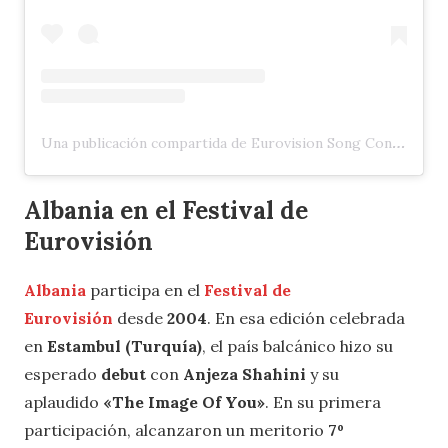
Una publicación compartida de Eurovision Song Contest (@eurovision)
Albania en el Festival de
Eurovisión
Albania
participa en el
Festival de
Eurovisión
desde
2004
. En esa edición celebrada
en
Estambul (Turquía)
, el país balcánico hizo su
esperado
debut
con
Anjeza Shahini
y su
aplaudido
«The Image Of You»
. En su primera
participación, alcanzaron un meritorio
7º