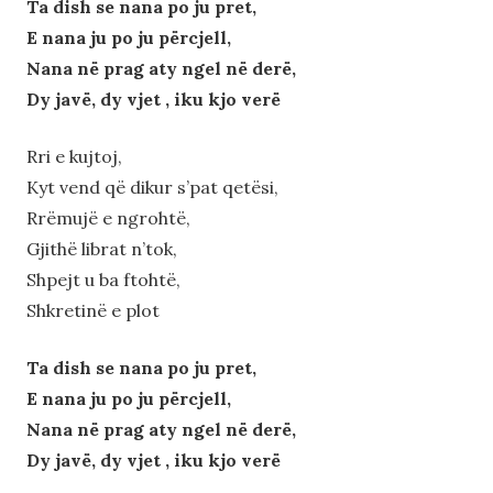
Ta dish se nana po ju pret,
E nana ju po ju përcjell,
Nana në prag aty ngel në derë,
Dy javë, dy vjet , iku kjo verë
Rri e kujtoj,
Kyt vend që dikur s’pat qetësi,
Rrëmujë e ngrohtë,
Gjithë librat n’tok,
Shpejt u ba ftohtë,
Shkretinë e plot
Ta dish se nana po ju pret,
E nana ju po ju përcjell,
Nana në prag aty ngel në derë,
Dy javë, dy vjet , iku kjo verë