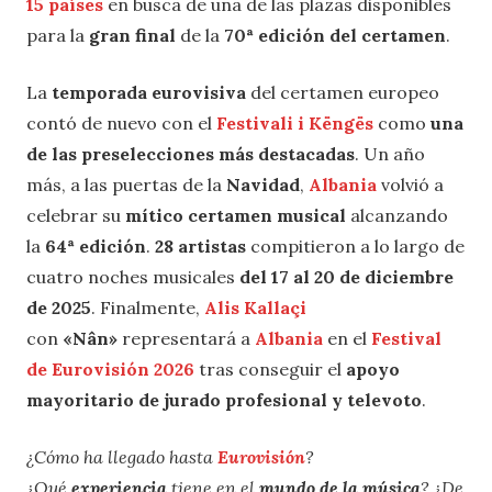
15 países
en busca de una de las plazas disponibles
para la
gran final
de la
70ª edición del certamen
.
La
temporada eurovisiva
del certamen europeo
contó de nuevo con el
Festivali i Këngës
como
una
de las preselecciones más destacadas
. Un año
más, a las puertas de la
Navidad
,
Albania
volvió a
celebrar su
mítico certamen musical
alcanzando
la
64ª edición
.
28 artistas
compitieron a lo largo de
cuatro noches musicales
del 17 al 20 de diciembre
de 2025
. Finalmente,
Alis Kallaçi
con
«Nân»
representará a
Albania
en el
Festival
de Eurovisión 2026
tras conseguir el
apoyo
mayoritario de jurado profesional y televoto
.
¿Cómo ha llegado hasta
Eurovisión
?
¿Qué
experiencia
tiene en el
mundo de la música
? ¿De