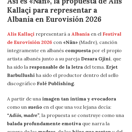
Así es «Nân», la propuesta de Alis
Kallaçi para representar a
Albania en Eurovisión 2026
Alis Kallaçi
representará a
Albania
en el
Festival
de Eurovisión 2026
con
«Nân»
(Madre), canción
íntegramente en albanés
compuesta
por el propio
artista albanés junto a su pareja
Desara Gjini
, que
ha sido la
responsable de la letra
del tema.
Erjet
Barbullushi
ha sido el productor dentro del sello
discográfico
Folé Publishing
.
A partir de una
imagen tan íntima y evocadora
como un
sueño
en el que una voz lejana decía:
“Adiós, madre”
, la propuesta se construye como una
balada profundamente emotiva
que narra la
espera de las
madres
, de los
hijos que parten
y del