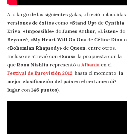
A lo largo de las siguientes galas, ofreció aplaudidas
versiones de éxitos
como
«Stand Up»
de
Cynthia
Erivo
,
«Impossible»
de
James Arthur
,
«Listen»
de
Beyoncé
,
«My Heart Will Go On»
de
Céline Dion
o
«Bohemian Rhapsody»
de
Queen
, entre otros.
Incluso se atrevió con
«Suus»
, la propuesta con la
que
Rona Nishliu
representó a
Albania
en el
Festival de Eurovisión 2012
, hasta el momento,
la
mejor clasificación del país
en el certamen (
5º
lugar
con
146 puntos
).