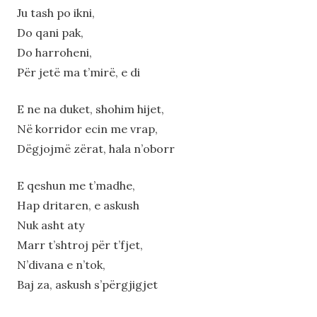
Ju tash po ikni,
Do qani pak,
Do harroheni,
Për jetë ma t’mirë, e di
E ne na duket, shohim hijet,
Në korridor ecin me vrap,
Dëgjojmë zërat, hala n’oborr
E qeshun me t’madhe,
Hap dritaren, e askush
Nuk asht aty
Marr t’shtroj për t’fjet,
N’divana e n’tok,
Baj za, askush s’përgjigjet