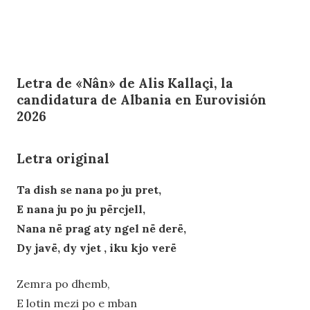
Letra de «Nân» de Alis Kallaçi, la
candidatura de Albania en Eurovisión
2026
Letra original
Ta dish se nana po ju pret,
E nana ju po ju përcjell,
Nana në prag aty ngel në derë,
Dy javë, dy vjet , iku kjo verë
Zemra po dhemb,
E lotin mezi po e mban