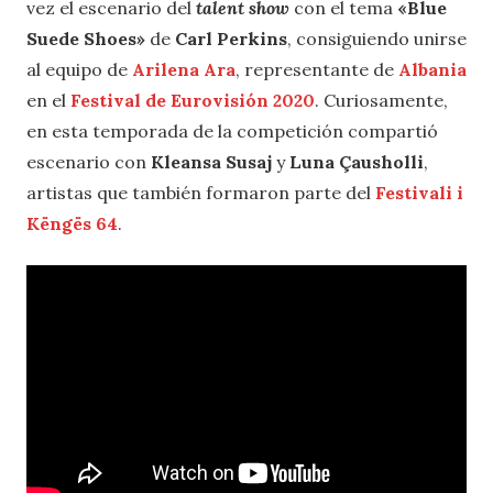
vez el escenario del
talent show
con el tema
«Blue
Suede Shoes»
de
Carl Perkins
, consiguiendo unirse
al equipo de
Arilena Ara
, representante de
Albania
en el
Festival de Eurovisión 2020
. Curiosamente,
en esta temporada de la competición compartió
escenario con
Kleansa Susaj
y
Luna Çausholli
,
artistas que también formaron parte del
Festivali i
Këngës 64
.