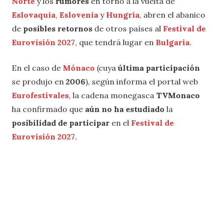
Norte
y los
rumores
en torno a la vuelta de
Eslovaquia
,
Eslovenia
y
Hungría
, abren el abanico
de
posibles retornos
de otros países al
Festival de
Eurovisión 2027
, que tendrá lugar en
Bulgaria
.
En el caso de
Mónaco
(cuya
última participación
se produjo en
2006
), según informa el portal web
Eurofestivales
, la cadena monegasca
TVMonaco
ha confirmado que
aún no ha estudiado
la
posibilidad de participar
en el
Festival de
Eurovisión 2027
.