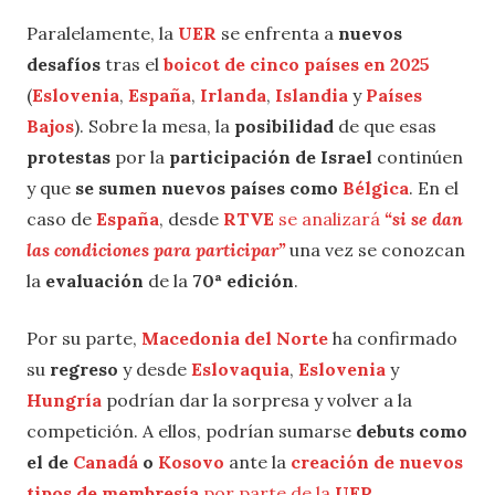
Paralelamente, la
UER
se enfrenta a
nuevos
desafíos
tras el
boicot de cinco países en 2025
(
Eslovenia
,
España
,
Irlanda
,
Islandia
y
Países
Bajos
). Sobre la mesa, la
posibilidad
de que esas
protestas
por la
participación de Israel
continúen
y que
se sumen nuevos países como
Bélgica
. En el
caso de
España
, desde
RTVE
se analizará
“si se dan
las condiciones para participar”
una vez se conozcan
la
evaluación
de la
70ª edición
.
Por su parte,
Macedonia del Norte
ha confirmado
su
regreso
y desde
Eslovaquia
,
Eslovenia
y
Hungría
podrían dar la sorpresa y volver a la
competición. A ellos, podrían sumarse
debuts como
el de
Canadá
o
Kosovo
ante la
creación de nuevos
tipos de membresía
por parte de la
UER
.