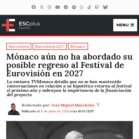
MENU
ESCplus España
Eurovisión
Eurovisión 2027
Mónaco
Mónaco aún no ha abordado su
posible regreso al Festival de
Eurovisión en 2027
La emisora TVMonaco detalla que no se han mantenido
conversaciones en relación a su hipotético retorno al festival
el próximo año y subrayan la importancia de la financiación
del proyecto
Redactado por:
José Miguel Mancheño
Publicado el
17 de junio de 2026
a las 16:20 CEST