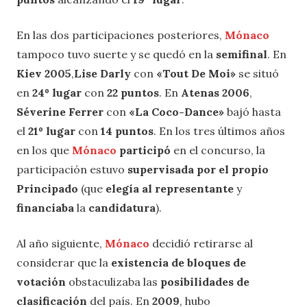
En las dos participaciones posteriores,
Mónaco
tampoco tuvo suerte y se quedó en la
semifinal
. En
Kiev 2005
,
Lise Darly
con
«Tout De Moi»
se situó
en
24º lugar
con
22 puntos
. En
Atenas 2006
,
Séverine Ferrer
con
«La Coco-Dance»
bajó hasta
el
21º lugar
con
14 puntos
. En los tres últimos años
en los que
Mónaco
participó
en el concurso, la
participación estuvo
supervisada por el propio
Principado
(que
elegía al representante
y
financiaba
la
candidatura
).
Al año siguiente,
Mónaco
decidió retirarse al
considerar que la
existencia de bloques de
votación
obstaculizaba las
posibilidades de
clasificación
del país. En
2009
, hubo