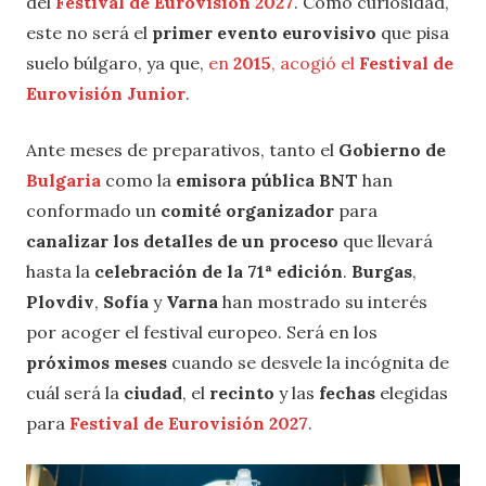
del
Festival de Eurovisión 2027
. Como curiosidad,
este no será el
primer evento eurovisivo
que pisa
suelo búlgaro, ya que,
en
2015
, acogió el
Festival de
Eurovisión Junior
.
Ante meses de preparativos, tanto el
Gobierno de
Bulgaria
como la
emisora pública BNT
han
conformado un
comité organizador
para
canalizar los detalles de un proceso
que llevará
hasta la
celebración de la 71ª edición
.
Burgas
,
Plovdiv
,
Sofía
y
Varna
han mostrado su interés
por acoger el festival europeo. Será en los
próximos meses
cuando se desvele la incógnita de
cuál será la
ciudad
, el
recinto
y las
fechas
elegidas
para
Festival de Eurovisión 2027
.