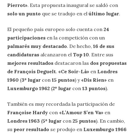
Pierrot»
. Esta propuesta inaugural se saldó con
solo un punto
que se tradujo en el
último lugar
.
El pequeño país europeo solo cuenta con
24
participaciones
en la competición con un
palmarés muy destacado
. De hecho,
16 de sus
candidaturas
alcanzaron el
Top 10
. Entre sus
mejores resultados
destacaron las
dos propuestas
de François Deguelt
.
«Ce Soir-Là»
en
Londres
1960
(
3º lugar
con
15 puntos
) y
«Dis Rien»
en
Luxemburgo 1962
(
2º lugar
con
13 puntos
).
También es muy recordada la participación de
Françoise Hardy
con
«L’Amour S’en Va»
en
Londres 1963
(
5º lugar
con
25 puntos
). En cambio,
su
peor resultado
se produjo en
Luxemburgo 1966