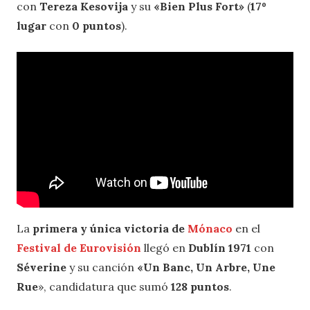
con
Tereza Kesovija
y su
«Bien Plus Fort»
(
17º
lugar
con
0 puntos
).
La
primera y única victoria de
Mónaco
en el
Festival de Eurovisión
llegó en
Dublín 1971
con
Séverine
y su canción
«Un Banc, Un Arbre, Une
Rue
», candidatura que sumó
128 puntos
.