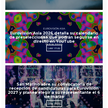
EUROVISIÓN ASIA
Eurovisión Asia 2026 detalla su calendario
de preselecciones que podrán seguirse en
directo en YouTube
Leer más
EUROVISIÓN
San Marino abre su convocatoria de
recepción de candidaturas para Eurovisión
2027 y planea elegir a su representante el 6
de marzo
Leer más