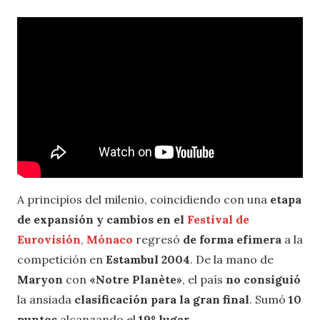
A principios del milenio, coincidiendo con una
etapa
de expansión y cambios en el
Festival de
Eurovisión
,
Mónaco
regresó
de forma efímera
a la
competición en
Estambul 2004
. De la mano de
Maryon
con
«Notre Planète»
, el país
no consiguió
la ansiada
clasificación para la gran final
. Sumó
10
puntos
alcanzando el
19º lugar
.