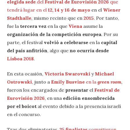
elegida sede
del
Festival de Eurovisión 2026
que
tendrá lugar en el
12, 14 y 16 de mayo
en el
Wiener
Stadthalle
, mismo recinto que en
2015
. Por tanto,
fue la
tercera vez
en la que
Viena
asume la
organización de la competición europea
. Por su
parte, el festival
volvió a celebrarse
en la
capital
del país anfitrión
, algo que
no ocurría desde
Lisboa 2018
.
En esta ocasión,
Victoria Swarovski
y
Michael
Ostrowski
, junto a
Emily Busvine
en la
green room
,
fueron los encargados de
presentar
el
Festival de
Eurovisión 2026
, en una
edición ensombrecida
por el boicot
al evento debido a la presencia israelí
en el concurso.
Tras dos eliminatorias,
25 finalistas
compitieron