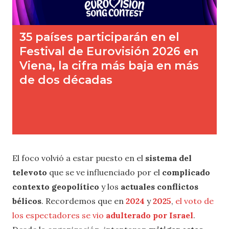
El foco volvió a estar puesto en el
sistema del
televoto
que se ve influenciado por el
complicado
contexto geopolítico
y los
actuales conflictos
bélicos
. Recordemos que en
2024
y
2025
,
el voto de
los espectadores se vio
adulterado por Israel
.