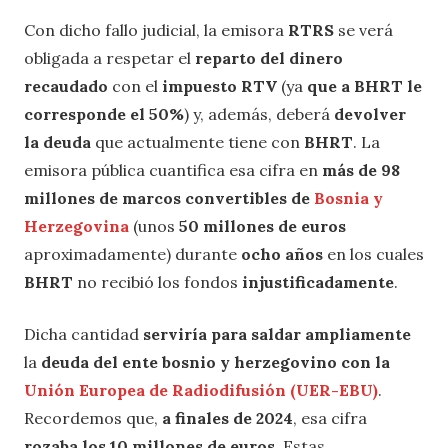
Con dicho fallo judicial, la emisora
RTRS
se verá
obligada a respetar el
reparto del dinero
recaudado
con el
impuesto RTV
(ya
que a BHRT le
corresponde el 50%
) y, además, deberá
devolver
la deuda
que actualmente tiene con
BHRT
. La
emisora pública cuantifica esa cifra en
más de 98
millones de marcos convertibles de
Bosnia y
Herzegovina
(unos
50 millones de euros
aproximadamente) durante
ocho años
en los cuales
BHRT
no recibió los fondos
injustificadamente
.
Dicha cantidad
serviría para saldar ampliamente
la
deuda del ente bosnio y herzegovino con la
Unión Europea de Radiodifusión (UER-EBU)
.
Recordemos que,
a finales de 2024
, esa cifra
rozaba los 10 millones de euros
. Estas