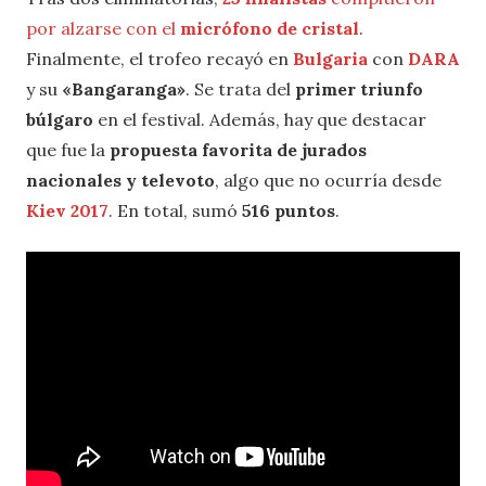
por alzarse con el
micrófono de cristal
.
Finalmente, el trofeo recayó en
Bulgaria
con
DARA
y su
«Bangaranga»
. Se trata del
primer triunfo
búlgaro
en el festival. Además, hay que destacar
que fue la
propuesta favorita de jurados
nacionales y televoto
, algo que no ocurría desde
Kiev 2017
. En total, sumó
516 puntos
.