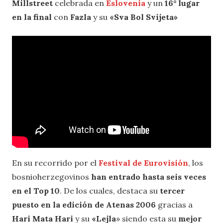
Millstreet
celebrada en
Eslovenia
y un
16° lugar
en la final
con
Fazla
y su
«Sva Bol Svijeta»
En su recorrido por el
Festival de Eurov
i
sión
, los
bosnioherzegovinos
han entrado hasta seis veces
en el Top 10
. De los cuales, destaca su
tercer
puesto en la edición de Atenas 2006
gracias a
Hari Mata Hari
y su
«Lejla
» siendo esta su
mejor