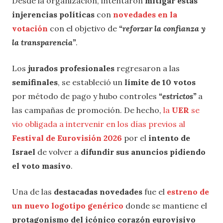
Desde la organización, intentaron
mitigar estas
injerencias políticas
con
novedades en la
votación
con el objetivo de
“reforzar la confianza y
la transparencia”
.
Los
jurados profesionales
regresaron a las
semifinales
, se estableció un
límite de 10 votos
por método de pago y hubo controles
“estrictos”
a
las campañas de promoción. De hecho,
la
UER
se
vio obligada a intervenir en los días previos al
Festival de Eurovisión 2026
por el
intento de
Israel
de volver a
difundir sus anuncios pidiendo
el voto masivo
.
Una de las
destacadas novedades
fue el
estreno de
un nuevo logotipo genérico
donde se mantiene el
protagonismo del icónico corazón eurovisivo