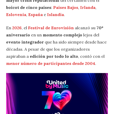
mayor crisis reputacional
del certamen con el
boicot de cinco países
:
Países Bajos
,
Irlanda
,
Eslovenia
,
España
e
Islandia
.
En
2026
, el
Festival de Eurovisión
alcanzó su
70º
aniversario
en un
momento complejo
lejos del
evento integrador
que ha sido siempre desde hace
décadas. A pesar de que los organizadores
aspiraban a
edición por todo lo alto
, contó con el
menor número de participantes desde 2004
.