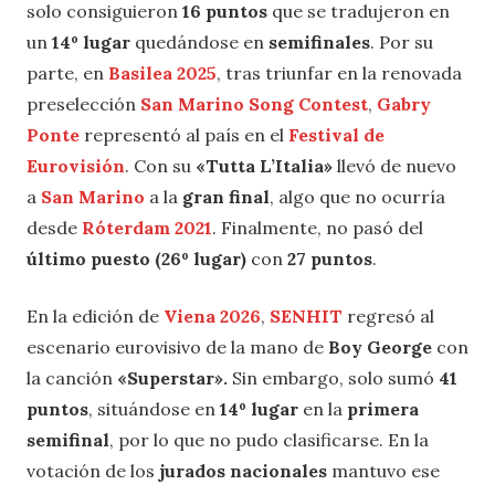
solo consiguieron
16 puntos
que se tradujeron en
un
14º lugar
quedándose en
semifinales
. Por su
parte, en
Basilea 2025
, tras triunfar en la renovada
preselección
San Marino Song Contest
,
Gabry
Ponte
representó al país en el
Festival de
Eurovisión
. Con su
«Tutta L’Italia»
llevó de nuevo
a
San Marino
a la
gran final
, algo que no ocurría
desde
Róterdam 2021
. Finalmente, no pasó del
último puesto (26º lugar)
con
27 puntos
.
En la edición de
Viena 2026
,
SENHIT
regresó al
escenario eurovisivo de la mano de
Boy George
con
la canción
«Superstar».
Sin embargo, solo sumó
41
puntos
, situándose en
14º lugar
en la
primera
semifinal
, por lo que no pudo clasificarse. En la
votación de los
jurados nacionales
mantuvo ese