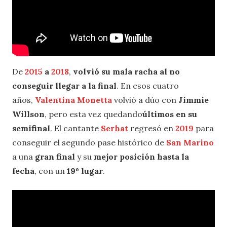
De
2015
a
2018
,
volvió su mala racha al no
conseguir llegar a la final
. En esos cuatro
años,
Valentina Monetta
volvió a dúo con
Jimmie
Willson
, pero esta vez quedando
últimos en su
semifinal
. El cantante
Serhat
regresó en
2019
para
conseguir el
segundo pase histórico de
San Marino
a una
gran final
y su
mejor posición hasta la
fecha
, con un
19º lugar
.