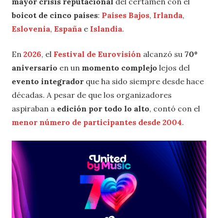
mayor crisis reputacional
del certamen con el
boicot de cinco países
:
Países Bajos
,
Irlanda
,
Eslovenia
,
España
e
Islandia
.
En
2026
, el
Festival de Eurovisión
alcanzó su
70º
aniversario
en un
momento complejo
lejos del
evento integrador
que ha sido siempre desde hace
décadas. A pesar de que los organizadores
aspiraban a
edición por todo lo alto
, contó con el
menor número de participantes desde 2004
.