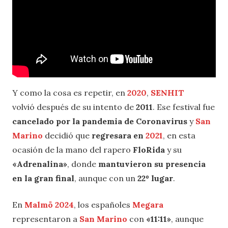
Y como la cosa es repetir, en
2020
,
SENHIT
volvió después de su intento de
2011
. Ese festival fue
cancelado por la pandemia de Coronavirus
y
San
Marino
decidió que
regresara en
2021
, en esta
ocasión de la mano del rapero
FloRida
y su
«Adrenalina»
, donde
mantuvieron su presencia
en la gran final
, aunque con un
22º lugar
.
En
Malmö 2024
, los españoles
Megara
representaron a
San Marino
con
«11:11»
, aunque