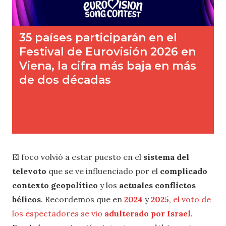
El foco volvió a estar puesto en el
sistema del
televoto
que se ve influenciado por el
complicado
contexto geopolítico
y los
actuales conflictos
bélicos
. Recordemos que en
2024
y
2025
,
el voto de
los espectadores se vio
adulterado por Israel
.