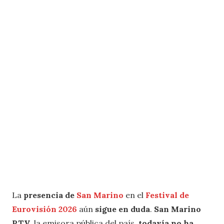
La
presencia de
San Marino
en el
Festival de
Eurovisión 2026
aún
sigue en duda
.
San Marino
RTV
, la emisora pública del país,
todavía no ha