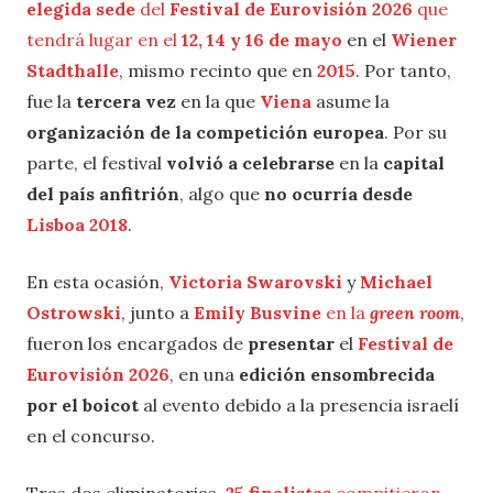
elegida sede
del
Festival de Eurovisión 2026
que
tendrá lugar en el
12, 14 y 16 de mayo
en el
Wiener
Stadthalle
, mismo recinto que en
2015
. Por tanto,
fue la
tercera vez
en la que
Viena
asume la
organización de la competición europea
. Por su
parte, el festival
volvió a celebrarse
en la
capital
del país anfitrión
, algo que
no ocurría desde
Lisboa 2018
.
En esta ocasión,
Victoria Swarovski
y
Michael
Ostrowski
, junto a
Emily Busvine
en la
green room
,
fueron los encargados de
presentar
el
Festival de
Eurovisión 2026
, en una
edición ensombrecida
por el boicot
al evento debido a la presencia israelí
en el concurso.
Tras dos eliminatorias,
25 finalistas
compitieron