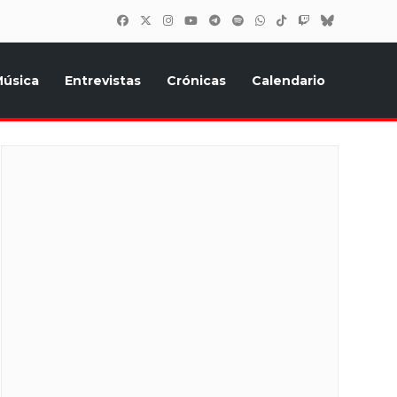
úsica
Entrevistas
Crónicas
Calendario
inión, Eurostars, y todo lo relacionado con el festival de