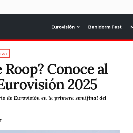
d
Eurovisión
Benidorm Fest
M
ternativo sobre la música y fiestas de toda Europa, Noticias diarias, op
iza
 Roop? Conoce al
 Eurovisión 2025
io de Eurovisión en la primera semifinal del
T