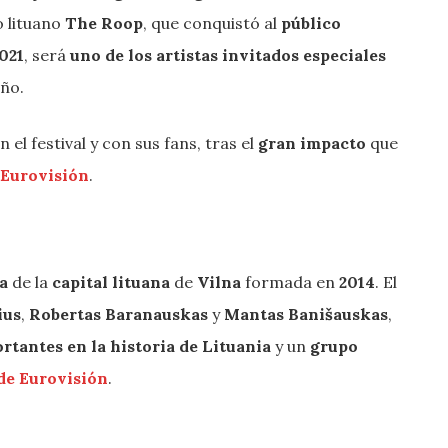
o lituano
The Roop
, que conquistó al
público
021
, será
uno de los artistas invitados especiales
ño.
n el festival y con sus fans, tras el
gran impacto
que
 Eurovisión
.
a
de la
capital lituana
de
Vilna
formada en
2014
. El
ius
,
Robertas Baranauskas
y
Mantas Banišauskas
,
rtantes en la historia de Lituania
y un
grupo
 de Eurovisión
.