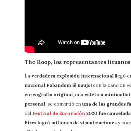
The Roop, los representantes lituanos
La
verdadera explosión internacional
llegó 
nacional Pabandom iš naujo!
con la canción
«O
coreografía original
, una
estética minimalis
personal
, se convirtió en
una de las grandes fa
del
Festival de Eurovisión
2020 fue cancelada
Fire»
logró
millones de visualizaciones
y con