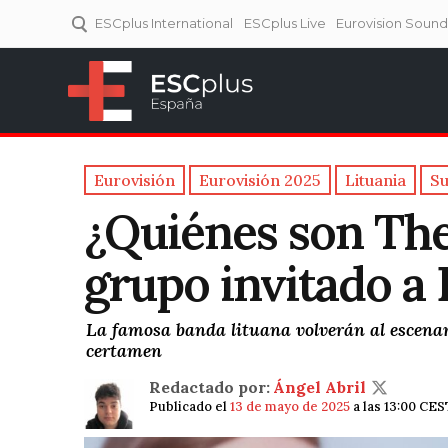
ESCplus International
ESCplus Live
Eurovision Soun
ESCplus España
Tu punto de referencia al
Eurovisión y NFs.
Eurovisión
Eurovisión 2025
Lituania
Su
¿Quiénes son The
grupo invitado a
La famosa banda lituana volverán al escenar
certamen
Redactado por:
Ángel Abril
Publicado el
13 de mayo de 2025
a las 13:00 CES