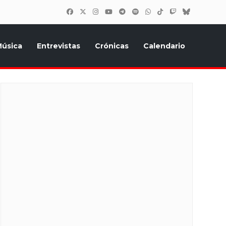
úsica
Entrevistas
Crónicas
Calendario
inión, Eurostars, y todo lo relacionado con el festival de