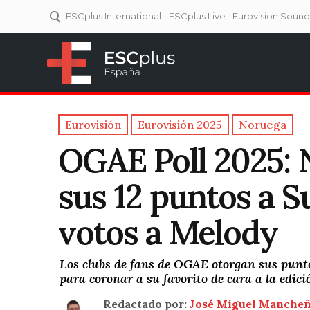
ESCplus International
ESCplus Live
Eurovision Soun
ESCplus España
Tu punto de referencia al
Eurovisión y NFs.
Eurovisión
Eurovisión 2025
Noruega
OGAE Poll 2025: 
sus 12 puntos a S
votos a Melody
Los clubs de fans de OGAE otorgan sus punto
para coronar a su favorito de cara a la edici
Redactado por:
José Miguel Manche