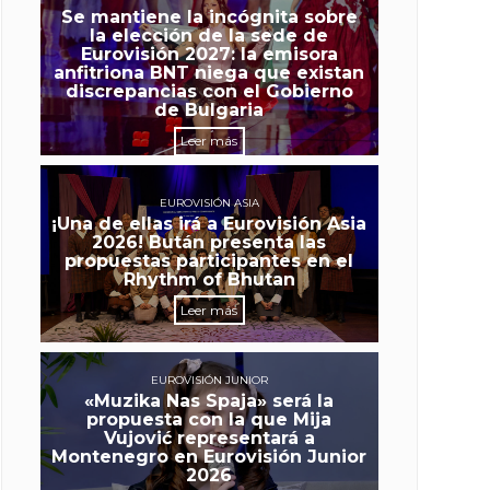
Se mantiene la incógnita sobre
la elección de la sede de
Eurovisión 2027: la emisora
anfitriona BNT niega que existan
discrepancias con el Gobierno
de Bulgaria
Leer más
EUROVISIÓN ASIA
¡Una de ellas irá a Eurovisión Asia
2026! Bután presenta las
propuestas participantes en el
Rhythm of Bhutan
Leer más
EUROVISIÓN JUNIOR
«Muzika Nas Spaja» será la
propuesta con la que Mija
Vujović representará a
Montenegro en Eurovisión Junior
2026