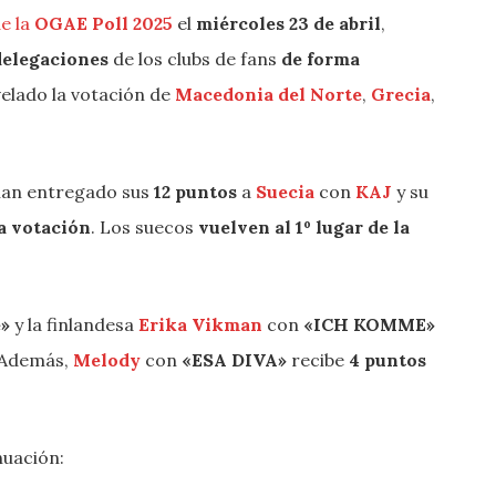
e la
OGAE Poll
2025
el
miércoles 23 de abril
,
 delegaciones
de los clubs de fans
de forma
velado la votación de
Macedonia del Norte
,
Grecia
,
han entregado sus
12 puntos
a
Suecia
con
KAJ
y su
a votación
. Los suecos
vuelven al 1º lugar de la
»
y la finlandesa
Erika Vikman
con
«ICH KOMME»
 Además,
Melody
con
«ESA DIVA»
recibe
4 puntos
nuación: