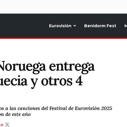
d
Eurovisión
Benidorm Fest
M
ternativo sobre la música y fiestas de toda Europa, Noticias diarias, op
Noruega entrega
uecia y otros 4
s a las canciones del Festival de Eurovisión 2025
ón de este año
ño