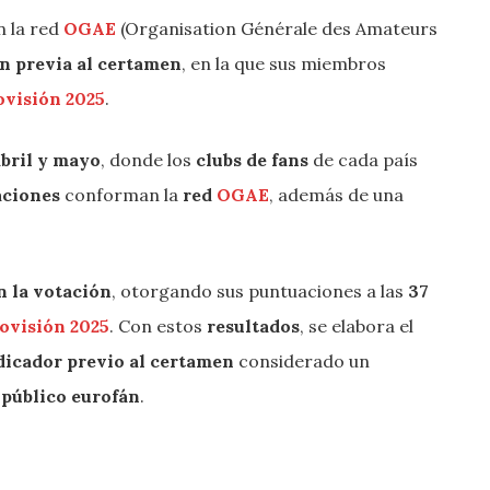
 la red
OGAE
(Organisation Générale des Amateurs
ón previa al certamen
, en la que sus miembros
ovisión 2025
.
bril y mayo
, donde los
clubs de fans
de cada país
aciones
conforman la
red
OGAE
, además de una
n la votación
, otorgando sus puntuaciones a las
37
rovisión 2025
. Con estos
resultados
, se elabora el
dicador previo al certamen
considerado un
 público eurofán
.