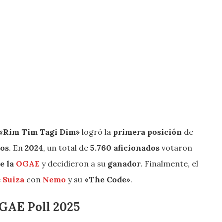
«Rim Tim Tagi Dim»
logró la
primera posición
de
tos
. En
2024
, un total de
5.760 aficionados
votaron
e la
OGAE
y decidieron a su
ganador
. Finalmente, el
e
Suiza
con
Nemo
y su
«The Code»
.
OGAE Poll 2025