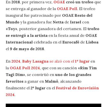
En
2018
, por primera vez,
OGAE
creó un trofeo
que
se entrega al ganador de la
OGAE Poll
. El trofeo
inaugural fue patrocinado por
OGAE Resto del
Mundo
y la ganadora fue
Netta
de
Israel
con
«Toy»
, posterior ganadora del certamen. El
trofeo
se entregó a la artista
en la fiesta anual de
OGAE
Internacional
celebrada en el
Eurocafé
de
Lisboa
el
9 de mayo de 2018
.
En
2024
,
Baby Lasagna
se alzó con el
1º lugar
en
la
OGAE Poll 2024
, que con su canción
«Rim Tim
Tagi Dim»
, se convirtió en
uno de los grandes
favoritos
a ganar en
Malmö
, alcanzando
finalmente el
2º lugar
en el
Festival de Eurovisión
2024
.