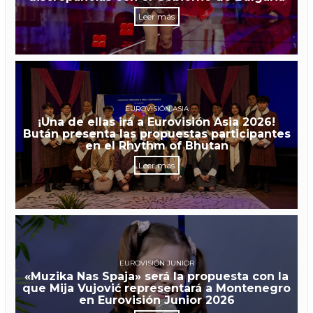
Leer más
EUROVISIÓN ASIA
¡Una de ellas irá a Eurovisión Asia 2026!
Bután presenta las propuestas participantes
en el Rhythm of Bhutan
Leer más
EUROVISIÓN JUNIOR
«Muzika Nas Spaja» será la propuesta con la
que Mija Vujović representará a Montenegro
en Eurovisión Junior 2026