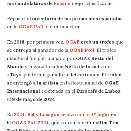
las candidaturas de
España
mejor clasificadas.
Repasa la
trayectoria de las propuestas españolas
en la
OGAE Poll
, a continuación:
En
2018
, por primera vez,
OGAE
creó un trofeo
que
se entrega al ganador de la
OGAE Poll
. El trofeo
inaugural fue patrocinado por
OGAE Resto del
Mundo
y la ganadora fue
Netta
de
Israel
con
«Toy»
, posterior ganadora del certamen. El
trofeo
se entregó a la artista
en la fiesta anual de
OGAE
Internacional
celebrada en el
Eurocafé
de
Lisboa
el
9 de mayo de 2018
.
En
2024
,
Baby Lasagna
se alzó con el
1º lugar
en
la
OGAE Poll 2024
, que con su canción
«Rim Tim
Tagi Dim»
, se convirtió en
uno de los grandes