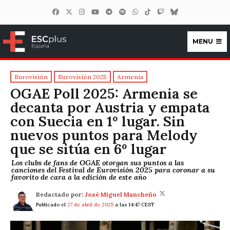
MENU
ESCplus España
Eurovisión
Eurovisión 2025
Armenia
OGAE Poll 2025: Armenia se
decanta por Austria y empata
con Suecia en 1º lugar. Sin
nuevos puntos para Melody
que se sitúa en 6º lugar
Los clubs de fans de OGAE otorgan sus puntos a las
canciones del Festival de Eurovisión 2025 para coronar a su
favorito de cara a la edición de este año
Redactado por:
José Miguel Mancheño
Publicado el
27 de abril de 2025
a las 14:47 CEST