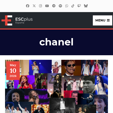
MENU
ESCplus España
chanel
May
10
2026