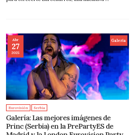
Abr
Galeria
27
2025
Eurovisión
Serbia
Galería: Las mejores imágenes de
Princ (Serbia) en la PrePartyES de
Madrid y la London Eurovision Party