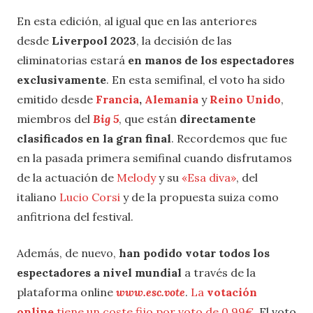
En esta edición, al igual que en las anteriores
desde
Liverpool 2023
, la decisión de las
eliminatorias estará
en manos de los espectadores
exclusivamente
. En esta semifinal, el voto ha sido
emitido desde
Francia
,
Alemania
y
Reino Unido
,
miembros del
Big 5
, que están
directamente
clasificados en la gran final
. Recordemos que fue
en la pasada primera semifinal cuando disfrutamos
de la actuación de
Melody
y su
«Esa diva»
, del
italiano
Lucio Corsi
y de la propuesta suiza como
anfitriona del festival.
Además, de nuevo,
han podido votar todos los
espectadores a nivel mundial
a través de la
plataforma online
www.esc.vote
.
La
votación
online
tiene un coste fijo por voto de 0,99€
. El voto