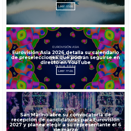
Leer más
EUROVISIÓN ASIA
Eurovisión Asia 2026 detalla su calendario
de preselecciones que podrán seguirse en
directo en YouTube
Leer más
EUROVISIÓN
San Marino abre su convocatoria de
recepción de candidaturas para Eurovisión
2027 y planea elegir a su representante el 6
de marzo