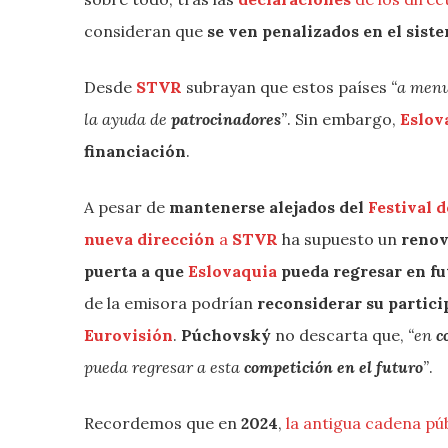
consideran que
se ven penalizados en el sist
Desde
STVR
subrayan que estos países
“a menu
la ayuda de
patrocinadores
”
. Sin embargo,
Eslov
financiación
.
A pesar de
mantenerse alejados del
Festival 
nueva dirección
a
STVR
ha supuesto un
renov
puerta a que
Eslovaquia
pueda regresar en fu
de la emisora podrían
reconsiderar su partic
Eurovisión
.
Púchovský
no descarta que,
“en
c
pueda regresar a esta
competición en el futuro
”
.
Recordemos que en
2024
,
la antigua cadena pú