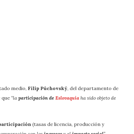
itado medio,
Filip Púchovský
, del departamento de
e que
“la
participación de
Eslovaquia
ha sido objeto de
participación
(tasas de licencia, producción y
comparación con los
ingresos
y el
impacto
social
”
.