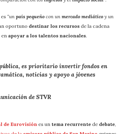
es
“un
país pequeño
con un
mercado mediático
y un
man oportuno
destinar los recursos
de la cadena
o en
apoyar a los talentos nacionales
.
pública
, es prioritario
invertir fondos en
ramática
,
noticias
y apoyo a
jóvenes
municación de STVR
al de Eurovisión
es un
tema recurrente
de
debate
,
tivos de la
emisora pública de San Marino
quienes