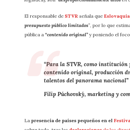
El responsable de
STVR
señala que
Eslovaquia
presupuesto público limitados
”
, por lo que esti
pública a
“contenido original”
y poniendo el foc
“Para la
STVR
, como
institución 
contenido original
,
producción d
talentos
del panorama nacional”
Filip Púchovský
,
marketing y co
La
presencia de países pequeños en el
Festiv
sobre todo, tras las
declaraciones
de los direc