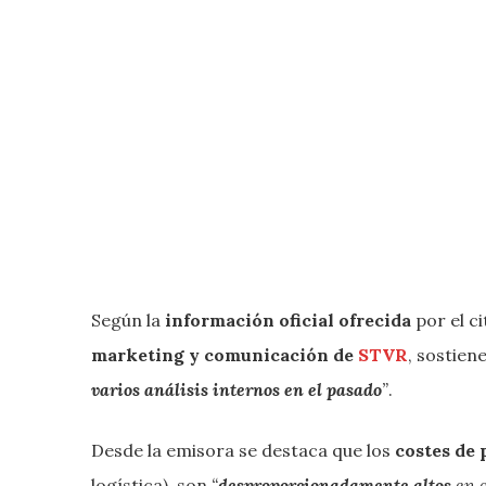
Según la
información oficial ofrecida
por el c
marketing y comunicación de
STVR
, sostien
varios análisis internos en el pasado
”
.
Desde la emisora se destaca que los
costes de 
logística), son
“
desproporcionadamente altos
en 