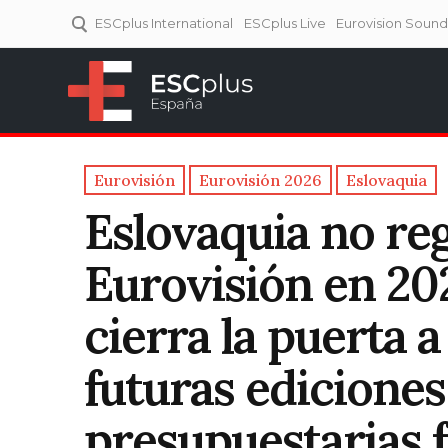
ESCplus International
ESCplus Live
Eurovision Soun
ESCplus España
Tu punto de referencia al
Eurovisión y NFs.
Eurovisión
Eurovisión 2026
Eslovaquia
Eslovaquia no re
Eurovisión en 20
cierra la puerta a
futuras ediciones
presupuestarias 