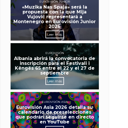
EUROVISIÓN JUNIOR
«Muzika Nas Spaja» será la
propuesta con la que Mija
Vujović representará a
Montenegro en Eurovisión Junior
2026
Leer más
EUROVISIÓN
Albania abrirá la convocatoria de
inscripción para el Festivali i
Këngës 65 entre el 22 y el 27 de
septiembre
Leer más
EUROVISIÓN ASIA
Eurovisión Asia 2026 detalla su
calendario de preselecciones
que podrán seguirse en directo
en YouTube