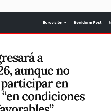
d
Eurovisión
Benidorm Fest
M
ternativo sobre la música y fiestas de toda Europa, Noticias diarias, op
gresará a
26, aunque no
 participar en
 “en condiciones
favorables”