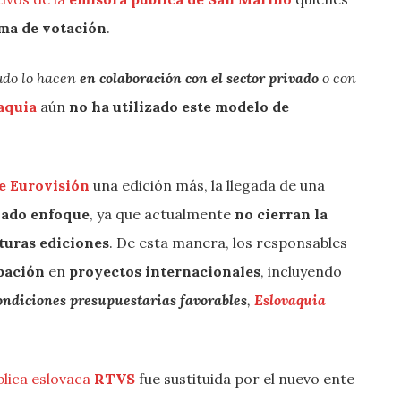
ema de votación
.
do lo hacen
en colaboración con el sector privado
o con
aquia
aún
no ha utilizado este
modelo
de
de Eurovisión
una edición más, la llegada de una
ado enfoque
, ya que actualmente
no cierran la
turas ediciones
. De esta manera, los responsables
ipación
en
proyectos internacionales
, incluyendo
ondiciones presupuestarias favorables
,
Eslovaquia
blica eslovaca
RTVS
fue sustituida por el nuevo ente