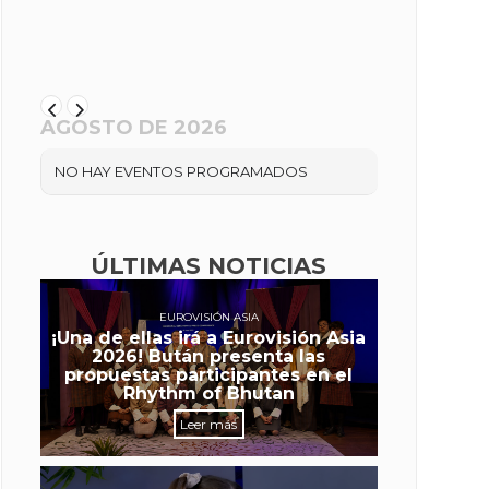
AGOSTO DE 2026
NO HAY EVENTOS PROGRAMADOS
ÚLTIMAS NOTICIAS
EUROVISIÓN ASIA
¡Una de ellas irá a Eurovisión Asia
2026! Bután presenta las
propuestas participantes en el
Rhythm of Bhutan
Leer más