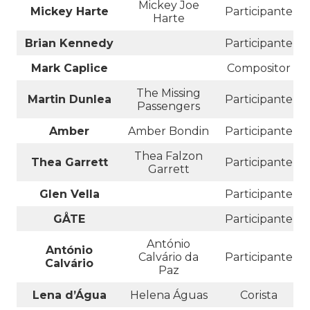
Mickey Joe
Mickey Harte
Participante
Harte
Brian Kennedy
Participante
Mark Caplice
Compositor
The Missing
Martin Dunlea
Participante
Passengers
Amber
Amber Bondin
Participante
Thea Falzon
Thea Garrett
Participante
Garrett
Glen Vella
Participante
GÅTE
Participante
António
António
Calvário da
Participante
Calvário
Paz
Lena d’Água
Helena Águas
Corista