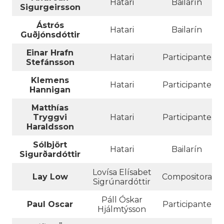
Hatari
Bailarín
Sigurgeirsson
Ástrós
Hatari
Bailarín
Guðjónsdóttir
Einar Hrafn
Hatari
Participante
Stefánsson
Klemens
Hatari
Participante
Hannigan
Matthías
Tryggvi
Hatari
Participante
Haraldsson
Sólbjört
Hatari
Bailarín
Sigurðardóttir
Lovísa Elísabet
Lay Low
Compositora
Sigrúnardóttir
Páll Óskar
Paul Oscar
Participante
Hjálmtýsson