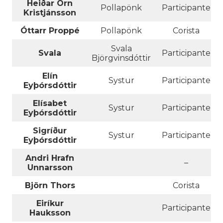
Heiðar Örn
Pollapönk
Participante
Kristjánsson
Óttarr Proppé
Pollapönk
Corista
Svala
Svala
Participante
Björgvinsdóttir
Elín
Systur
Participante
Eyþórsdóttir
Elísabet
Systur
Participante
Eyþórsdóttir
Sigríður
Systur
Participante
Eyþórsdóttir
Andri Hrafn
–
Unnarsson
Björn Thors
Corista
Eiríkur
Participante
Hauksson