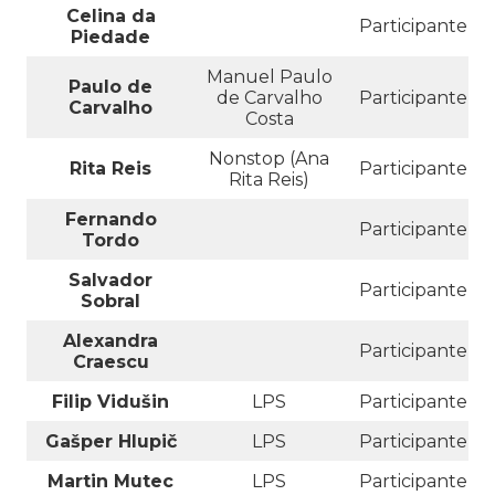
Celina da
Participante
Piedade
Manuel Paulo
Paulo de
de Carvalho
Participante
Carvalho
Costa
Nonstop (Ana
Rita Reis
Participante
Rita Reis)
Fernando
Participante
Tordo
Salvador
Participante
Sobral
Alexandra
Participante
Craescu
Filip Vidušin
LPS
Participante
Gašper Hlupič
LPS
Participante
Martin Mutec
LPS
Participante