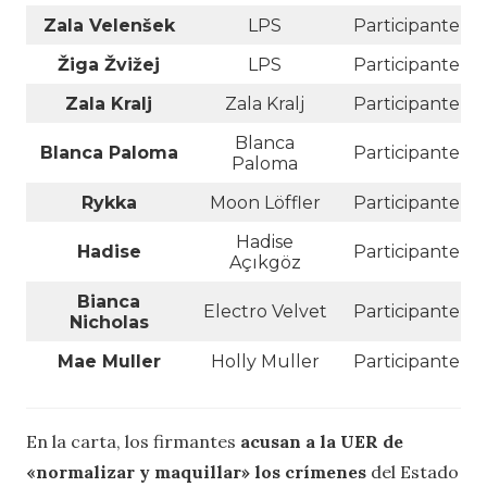
Zala Velenšek
LPS
Participante
Žiga Žvižej
LPS
Participante
Zala Kralj
Zala Kralj
Participante
Blanca
Blanca Paloma
Participante
Paloma
Rykka
Moon Löffler
Participante
Hadise
Hadise
Participante
Açıkgöz
Bianca
Electro Velvet
Participante
Nicholas
Mae Muller
Holly Muller
Participante
En la carta, los firmantes
acusan a la UER de
«normalizar y maquillar» los crímenes
del Estado