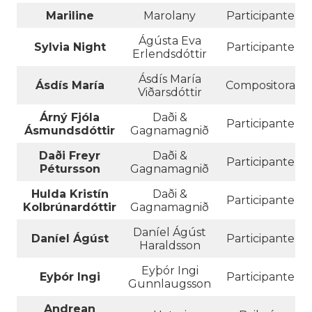
Mariline
Marolany
Participante
Ágústa Eva
Sylvia Night
Participante
Erlendsdóttir
Ásdís María
Ásdís María
Compositora
Viðarsdóttir
Árný Fjóla
Daði &
Participante
Ásmundsdóttir
Gagnamagnið
Daði Freyr
Daði &
Participante
Pétursson
Gagnamagnið
Hulda Kristín
Daði &
Participante
Kolbrúnardóttir
Gagnamagnið
Daníel Ágúst
Daníel Ágúst
Participante
Haraldsson
Eyþór Ingi
Eyþór Ingi
Participante
Gunnlaugsson
Andrean