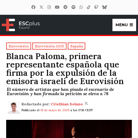
MENU
ESCplus España
Eurovisión
Eurovisión 2025
España
Blanca Paloma, primera
representante española que
firma por la expulsión de la
emisora israelí de Eurovisión
El número de artistas que han pisado el escenario de
Eurovisión y han firmado la petición se eleva a 78
Redactado por:
Cristhian Solano
Publicado el
15 de mayo de 2025
a las 17:16 CEST