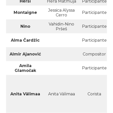
Hersi
Hersi Matmuja
Participante
Jessica Alyssa
Montaigne
Participante
Cerro
Vahidin-Nino
Nino
Participante
Pršeš
Alma Čardžic
Participante
Almir Ajanović
Compositor
Amila
Participante
Glamočak
Anita Välimaa
Anita Välimaa
Corista