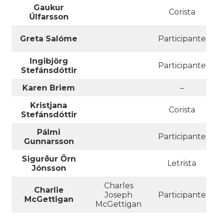
Gaukur
Corista
Úlfarsson
Greta Salóme
Participante
Ingibjörg
Participante
Stefánsdóttir
Karen Briem
–
Kristjana
Corista
Stefánsdóttir
Pálmi
Participante
Gunnarsson
Sigurður Örn
Letrista
Jónsson
Charles
Charlie
Joseph
Participante
McGettigan
McGettigan