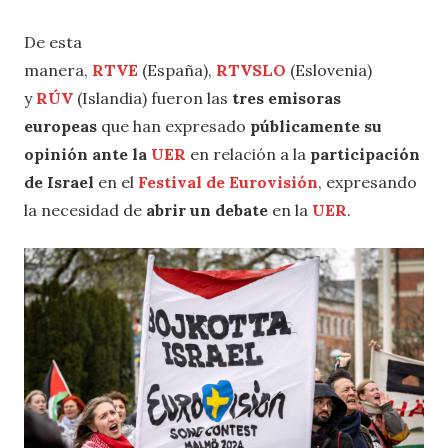
De esta
manera,
RTVE
(España),
RTVSLO
(Eslovenia)
y
RÚV
(Islandia) fueron las
tres emisoras
europeas
que han expresado
públicamente su
opinión ante la
UER
en relación a la
participación
de Israel
en el
Festival de Eurovisión
, expresando
la necesidad de
abrir un debate
en la
UER
.