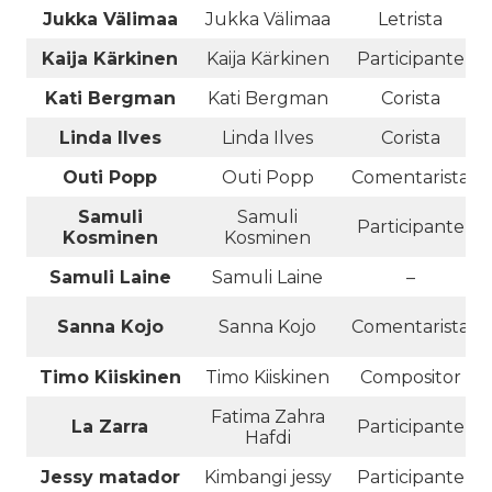
Jukka Välimaa
Jukka Välimaa
Letrista
Kaija Kärkinen
Kaija Kärkinen
Participante
Kati Bergman
Kati Bergman
Corista
Linda Ilves
Linda Ilves
Corista
Outi Popp
Outi Popp
Comentarista
Samuli
Samuli
Participante
Kosminen
Kosminen
Samuli Laine
Samuli Laine
–
Sanna Kojo
Sanna Kojo
Comentarista
Timo Kiiskinen
Timo Kiiskinen
Compositor
Fatima Zahra
La Zarra
Participante
Hafdi
Jessy matador
Kimbangi jessy
Participante